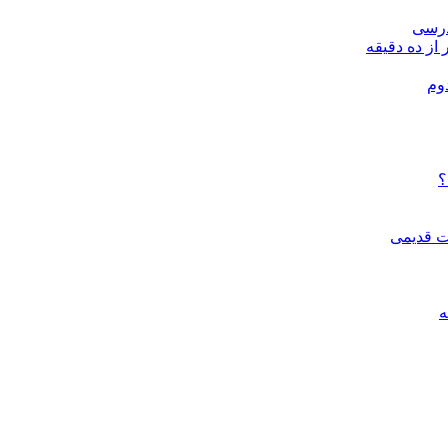
درسی
 از ده دقیقه
وم
؟
ات قدیمی
ه