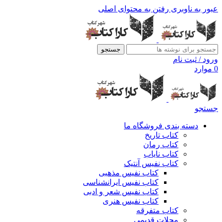
عبور به ناوبری
رفتن به محتوای اصلی
جستجو
ورود / ثبت نام
0
موارد
جستجو
دسته بندی فروشگاه ما
کتاب تاریخ
کتاب رمان
کتاب نایاب
کتاب نفیس آنتیک
کتاب نفیس مذهبی
کتاب نفیس ایرانشناسی
کتاب نفیس شعر و ادبی
کتاب نفیس هنری
کتاب متفرقه
مجلات قدیمی