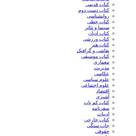
کتاب قدیمی
کتاب دست دوم
روانشناسی
کتاب خطی
سینما و تئاتر
کتاب ادیان
کتاب ورزشی
کتاب هنر
نقاشی و گرافیک
کتاب موسیقی
معماری
مدیریت
عکاسی
علوم سیاسی
علوم اجتماعی
اقتصاد
آشپزی
کتاب کم یاب
سفرنامه
ادبیات
کتاب خارجی
چاپ سنگی
حقوقی