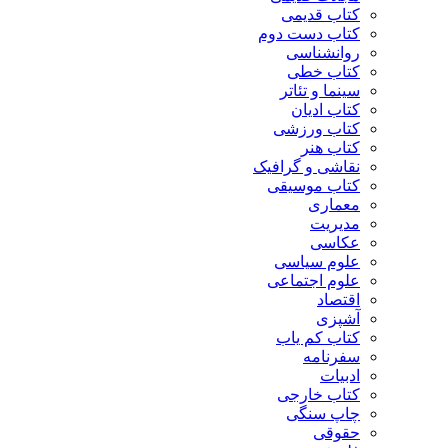
کتاب قدیمی
کتاب دست دوم
روانشناسی
کتاب خطی
سینما و تئاتر
کتاب ادیان
کتاب ورزشی
کتاب هنر
نقاشی و گرافیک
کتاب موسیقی
معماری
مدیریت
عکاسی
علوم سیاسی
علوم اجتماعی
اقتصاد
آشپزی
کتاب کم یاب
سفرنامه
ادبیات
کتاب خارجی
چاپ سنگی
حقوقی