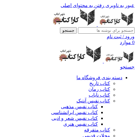
عبور به ناوبری
رفتن به محتوای اصلی
جستجو
ورود / ثبت نام
0
موارد
جستجو
دسته بندی فروشگاه ما
کتاب تاریخ
کتاب رمان
کتاب نایاب
کتاب نفیس آنتیک
کتاب نفیس مذهبی
کتاب نفیس ایرانشناسی
کتاب نفیس شعر و ادبی
کتاب نفیس هنری
کتاب متفرقه
مجلات قدیمی