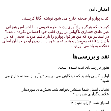
امتیاز دادن
کتاب پوآرو از صحنه خارج می شود نوشته آگاتا کریستی
كيست كه هرگز با يادآوري يك خاطره قديمي با با احساس هيجاني
غير عادي فشاري ناگهاني بر روي قلب خود احساس نكرده باشد.؟
در استايلز بود كه من هركول پوآرو را باز يافتم مردك عجيبي كه در
بلژيك شناخته بودمش و هنوز تحير خود را از ديدن او در خيابان اصلي
دهكده به ياد مي آورم…
نقد و بررسی‌ها
هنوز بررسی‌ای ثبت نشده است.
اولین کسی باشید که دیدگاهی می نویسد “پوآرو از صحنه خارج می
شود”
نشانی ایمیل شما منتشر نخواهد شد.
بخش‌های موردنیاز
علامت‌گذاری شده‌اند
*
امتیاز شما
*