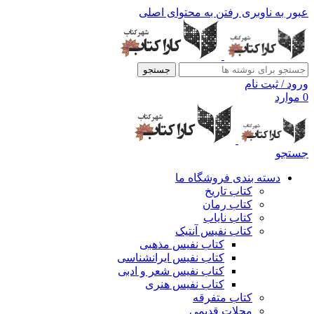
عبور به ناوبری
رفتن به محتوای اصلی
جستجو
ورود / ثبت نام
0
موارد
جستجو
دسته بندی فروشگاه ما
کتاب تاریخ
کتاب رمان
کتاب نایاب
کتاب نفیس آنتیک
کتاب نفیس مذهبی
کتاب نفیس ایرانشناسی
کتاب نفیس شعر و ادبی
کتاب نفیس هنری
کتاب متفرقه
مجلات قدیمی