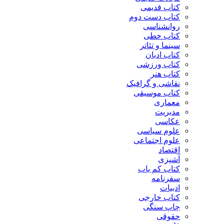
کتاب قدیمی
کتاب دست دوم
روانشناسی
کتاب خطی
سینما و تئاتر
کتاب ادیان
کتاب ورزشی
کتاب هنر
نقاشی و گرافیک
کتاب موسیقی
معماری
مدیریت
عکاسی
علوم سیاسی
علوم اجتماعی
اقتصاد
آشپزی
کتاب کم یاب
سفرنامه
ادبیات
کتاب خارجی
چاپ سنگی
حقوقی