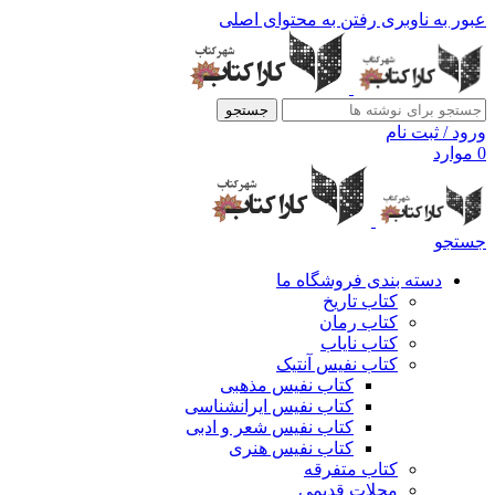
عبور به ناوبری
رفتن به محتوای اصلی
جستجو
ورود / ثبت نام
0
موارد
جستجو
دسته بندی فروشگاه ما
کتاب تاریخ
کتاب رمان
کتاب نایاب
کتاب نفیس آنتیک
کتاب نفیس مذهبی
کتاب نفیس ایرانشناسی
کتاب نفیس شعر و ادبی
کتاب نفیس هنری
کتاب متفرقه
مجلات قدیمی