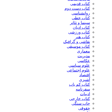
کتاب قدیمی
کتاب دست دوم
روانشناسی
کتاب خطی
سینما و تئاتر
کتاب ادیان
کتاب ورزشی
کتاب هنر
نقاشی و گرافیک
کتاب موسیقی
معماری
مدیریت
عکاسی
علوم سیاسی
علوم اجتماعی
اقتصاد
آشپزی
کتاب کم یاب
سفرنامه
ادبیات
کتاب خارجی
چاپ سنگی
حقوقی