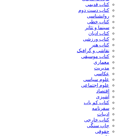
کتاب قدیمی
کتاب دست دوم
روانشناسی
کتاب خطی
سینما و تئاتر
کتاب ادیان
کتاب ورزشی
کتاب هنر
نقاشی و گرافیک
کتاب موسیقی
معماری
مدیریت
عکاسی
علوم سیاسی
علوم اجتماعی
اقتصاد
آشپزی
کتاب کم یاب
سفرنامه
ادبیات
کتاب خارجی
چاپ سنگی
حقوقی