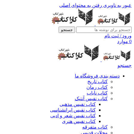
عبور به ناوبری
رفتن به محتوای اصلی
جستجو
ورود / ثبت نام
0
موارد
جستجو
دسته بندی فروشگاه ما
کتاب تاریخ
کتاب رمان
کتاب نایاب
کتاب نفیس آنتیک
کتاب نفیس مذهبی
کتاب نفیس ایرانشناسی
کتاب نفیس شعر و ادبی
کتاب نفیس هنری
کتاب متفرقه
مجلات قدیمی