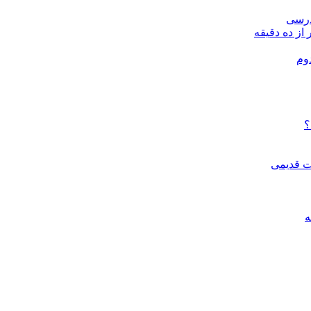
درسی
 از ده دقیقه
وم
؟
ات قدیمی
ه