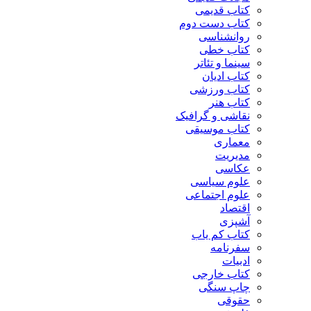
کتاب قدیمی
کتاب دست دوم
روانشناسی
کتاب خطی
سینما و تئاتر
کتاب ادیان
کتاب ورزشی
کتاب هنر
نقاشی و گرافیک
کتاب موسیقی
معماری
مدیریت
عکاسی
علوم سیاسی
علوم اجتماعی
اقتصاد
آشپزی
کتاب کم یاب
سفرنامه
ادبیات
کتاب خارجی
چاپ سنگی
حقوقی