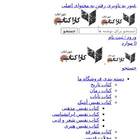
عبور به ناوبری
رفتن به محتوای اصلی
جستجو
ورود / ثبت نام
0
موارد
جستجو
دسته بندی فروشگاه ما
کتاب تاریخ
کتاب رمان
کتاب نایاب
کتاب نفیس آنتیک
کتاب نفیس مذهبی
کتاب نفیس ایرانشناسی
کتاب نفیس شعر و ادبی
کتاب نفیس هنری
کتاب متفرقه
مجلات قدیمی