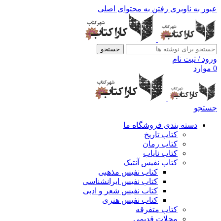
عبور به ناوبری
رفتن به محتوای اصلی
جستجو
ورود / ثبت نام
0
موارد
جستجو
دسته بندی فروشگاه ما
کتاب تاریخ
کتاب رمان
کتاب نایاب
کتاب نفیس آنتیک
کتاب نفیس مذهبی
کتاب نفیس ایرانشناسی
کتاب نفیس شعر و ادبی
کتاب نفیس هنری
کتاب متفرقه
مجلات قدیمی