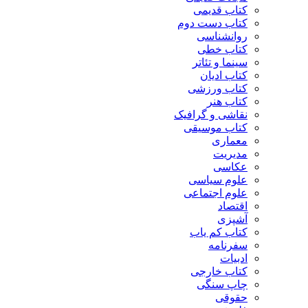
کتاب قدیمی
کتاب دست دوم
روانشناسی
کتاب خطی
سینما و تئاتر
کتاب ادیان
کتاب ورزشی
کتاب هنر
نقاشی و گرافیک
کتاب موسیقی
معماری
مدیریت
عکاسی
علوم سیاسی
علوم اجتماعی
اقتصاد
آشپزی
کتاب کم یاب
سفرنامه
ادبیات
کتاب خارجی
چاپ سنگی
حقوقی