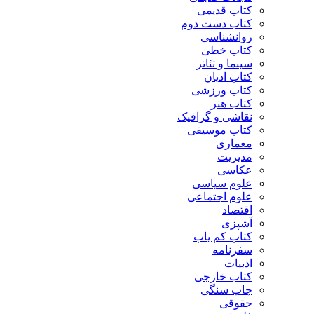
کتاب قدیمی
کتاب دست دوم
روانشناسی
کتاب خطی
سینما و تئاتر
کتاب ادیان
کتاب ورزشی
کتاب هنر
نقاشی و گرافیک
کتاب موسیقی
معماری
مدیریت
عکاسی
علوم سیاسی
علوم اجتماعی
اقتصاد
آشپزی
کتاب کم یاب
سفرنامه
ادبیات
کتاب خارجی
چاپ سنگی
حقوقی