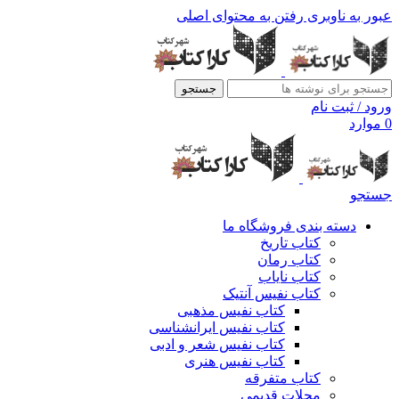
عبور به ناوبری
رفتن به محتوای اصلی
جستجو
ورود / ثبت نام
0
موارد
جستجو
دسته بندی فروشگاه ما
کتاب تاریخ
کتاب رمان
کتاب نایاب
کتاب نفیس آنتیک
کتاب نفیس مذهبی
کتاب نفیس ایرانشناسی
کتاب نفیس شعر و ادبی
کتاب نفیس هنری
کتاب متفرقه
مجلات قدیمی