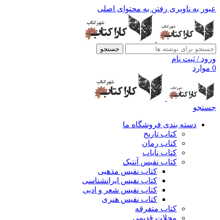
عبور به ناوبری
رفتن به محتوای اصلی
جستجو
ورود / ثبت نام
0
موارد
جستجو
دسته بندی فروشگاه ما
کتاب تاریخ
کتاب رمان
کتاب نایاب
کتاب نفیس آنتیک
کتاب نفیس مذهبی
کتاب نفیس ایرانشناسی
کتاب نفیس شعر و ادبی
کتاب نفیس هنری
کتاب متفرقه
مجلات قدیمی