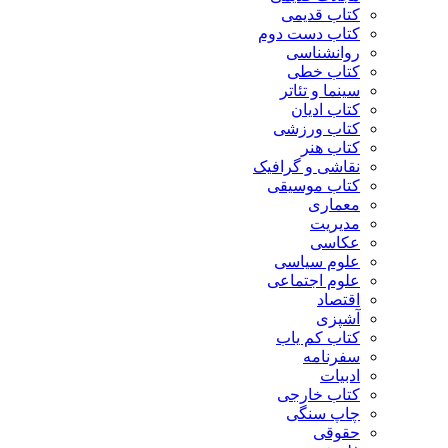
کتاب قدیمی
کتاب دست دوم
روانشناسی
کتاب خطی
سینما و تئاتر
کتاب ادیان
کتاب ورزشی
کتاب هنر
نقاشی و گرافیک
کتاب موسیقی
معماری
مدیریت
عکاسی
علوم سیاسی
علوم اجتماعی
اقتصاد
آشپزی
کتاب کم یاب
سفرنامه
ادبیات
کتاب خارجی
چاپ سنگی
حقوقی