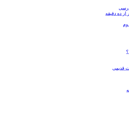
درسی
 از ده دقیقه
وم
؟
ات قدیمی
ه