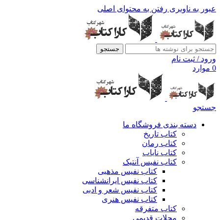
عبور به ناوبری
رفتن به محتوای اصلی
جستجو
ورود / ثبت نام
0
موارد
جستجو
دسته بندی فروشگاه ما
کتاب تاریخ
کتاب رمان
کتاب نایاب
کتاب نفیس آنتیک
کتاب نفیس مذهبی
کتاب نفیس ایرانشناسی
کتاب نفیس شعر و ادبی
کتاب نفیس هنری
کتاب متفرقه
مجلات قدیمی