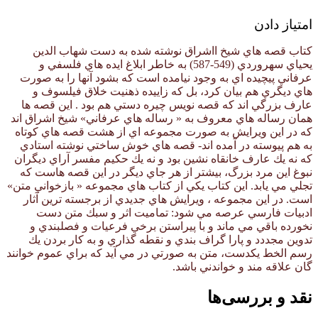
امتیاز دادن
کتاب قصه هاي شيخ ااشراق نوشته شده به دست شهاب الدين
يحياي سهروردي (549-587) به خاطر ابلاغ ايده هاي فلسفي و
عرفاني پيچيده اي به وجود نيامده است كه بشود آنها را به صورت
هاي ديگري هم بيان كرد، بل كه زاييده ذهنيت خلاق فيلسوف و
عارف بزرگي اند كه قصه نويس چيره دستي هم بود . اين قصه ها
همان رساله هاي معروف به « رساله هاي عرفاني» شيخ اشراق اند
كه در اين ويرايش به صورت مجموعه اي از هشت قصه هاي كوتاه
به هم پيوسته در آمده اند- قصه هاي خوش ساختي نوشته استادي
كه نه يك عارف خانقاه نشين بود و نه يك حكيم مفسر آراي ديگران
نبوغ اين مرد بزرگ، بيشتر از هر جاي ديگر در اين قصه هاست كه
تجلي مي يابد. اين كتاب يكي از كتاب هاي مجموعه « بازخواني متن»
است. در اين مجموعه ، ويرايش هاي جديدي از برجسته ترين آثار
ادبيات فارسي عرصه مي شود: تماميت اثر و سبك متن دست
نخورده باقي مي ماند و با پيراستن برخي فرعيات و فصلبندي و
تدوين مجددد و پارا گراف بندي و نقطه گذاري و به كار بردن يك
رسم الخط يكدست، متن به صورتي در مي آيد كه براي عموم خوانند
گان علاقه مند و خواندني باشد.
نقد و بررسی‌ها