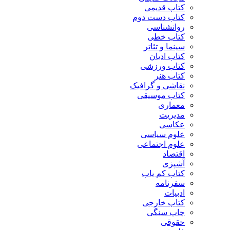
کتاب قدیمی
کتاب دست دوم
روانشناسی
کتاب خطی
سینما و تئاتر
کتاب ادیان
کتاب ورزشی
کتاب هنر
نقاشی و گرافیک
کتاب موسیقی
معماری
مدیریت
عکاسی
علوم سیاسی
علوم اجتماعی
اقتصاد
آشپزی
کتاب کم یاب
سفرنامه
ادبیات
کتاب خارجی
چاپ سنگی
حقوقی