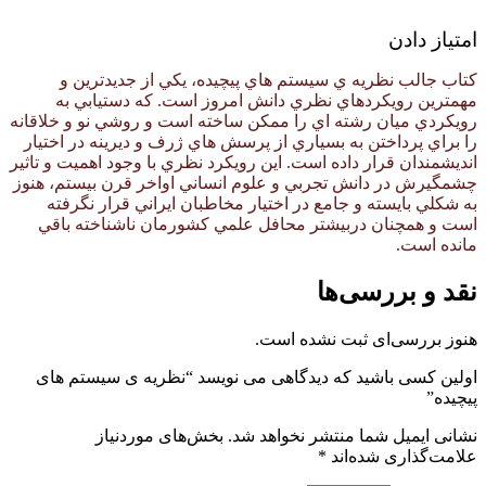
امتیاز دادن
کتاب جالب نظريه ي سيستم هاي پيچيده، يكي از جديدترين و
مهمترین رويكردهاي نظري دانش امروز است. كه دستيابي به
رويكردي ميان رشته اي را ممكن ساخته است و روشي نو و خلاقانه
را براي پرداختن به بسياري از پرسش هاي ژرف و ديرينه در اختيار
انديشمندان قرار داده است. اين رويكرد نظري با وجود اهميت و تاثير
چشمگيرش در دانش تجربي و علوم انساني اواخر قرن بيستم، هنوز
به شكلي بايسته و جامع در اختيار مخاطبان ايراني قرار نگرفته
است و همچنان دربيشتر محافل علمي كشورمان ناشناخته باقي
مانده است.
نقد و بررسی‌ها
هنوز بررسی‌ای ثبت نشده است.
اولین کسی باشید که دیدگاهی می نویسد “نظریه ی سیستم های
پیچیده”
نشانی ایمیل شما منتشر نخواهد شد.
بخش‌های موردنیاز
علامت‌گذاری شده‌اند
*