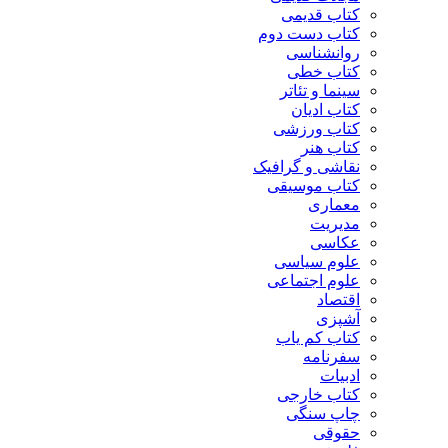
کتاب قدیمی
کتاب دست دوم
روانشناسی
کتاب خطی
سینما و تئاتر
کتاب ادیان
کتاب ورزشی
کتاب هنر
نقاشی و گرافیک
کتاب موسیقی
معماری
مدیریت
عکاسی
علوم سیاسی
علوم اجتماعی
اقتصاد
آشپزی
کتاب کم یاب
سفرنامه
ادبیات
کتاب خارجی
چاپ سنگی
حقوقی