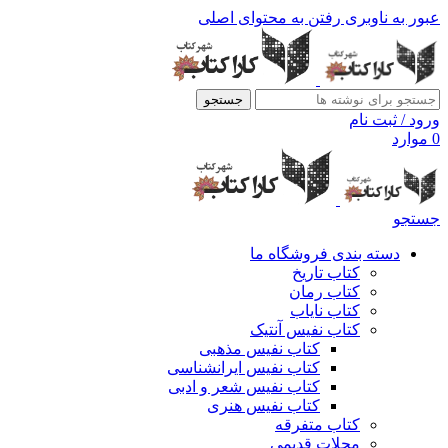
عبور به ناوبری
رفتن به محتوای اصلی
جستجو
ورود / ثبت نام
0
موارد
جستجو
دسته بندی فروشگاه ما
کتاب تاریخ
کتاب رمان
کتاب نایاب
کتاب نفیس آنتیک
کتاب نفیس مذهبی
کتاب نفیس ایرانشناسی
کتاب نفیس شعر و ادبی
کتاب نفیس هنری
کتاب متفرقه
مجلات قدیمی