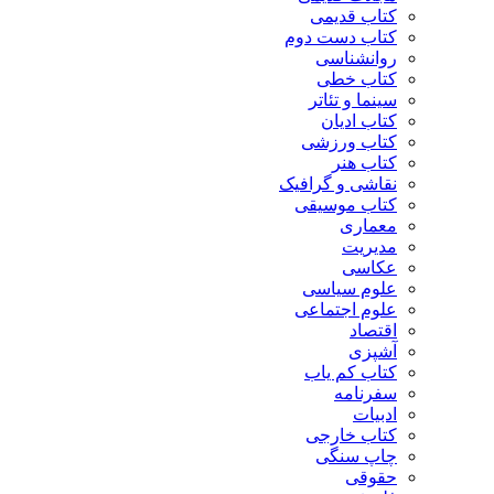
کتاب قدیمی
کتاب دست دوم
روانشناسی
کتاب خطی
سینما و تئاتر
کتاب ادیان
کتاب ورزشی
کتاب هنر
نقاشی و گرافیک
کتاب موسیقی
معماری
مدیریت
عکاسی
علوم سیاسی
علوم اجتماعی
اقتصاد
آشپزی
کتاب کم یاب
سفرنامه
ادبیات
کتاب خارجی
چاپ سنگی
حقوقی