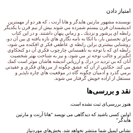
امتیاز دادن
نویسنده مشهور مارتين هايدگر و هانا آرنت ، كه هر دو از مهمترين
انديشمندان قرن بيستم شمرده مي شوند بيش از نيم قرن با يكديگر
رابطه اي پرشور و نزديك ـ و زماني پنهان داشتند. و در اين كتاب
براي نخستين بار، با اتكا به نامه نگاري هاي تازه يافته ي بين آن دو،
روشنايي بيشتري براين رابطه ي عاطفي فكر ي افكنده مي شود،
رابطه اي كه با توجه به ناهمساني چارچوب فكري آن دو كنجكاوي
انگيزتر و جالب توجه تر مي شود، و نيز به شناخت بهتر شخصيت
آنان كه بي ترديد در درك و ارزيابي انديشه هاشان موثر است كمك
مي كند. حكايتي از آن كه عشق چگونه از مرزهاي فكري و عقيدتي
برمي گذرد و آدميان چگونه گاه در موقعيت هاي چاره ناپذير و
مستقل از اراده خويش گرفتار مي شوند.
نقد و بررسی‌ها
هنوز بررسی‌ای ثبت نشده است.
اولین کسی باشید که دیدگاهی می نویسد “هانا آرنت و مارتین
هایدگر”
نشانی ایمیل شما منتشر نخواهد شد.
بخش‌های موردنیاز