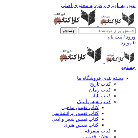
عبور به ناوبری
رفتن به محتوای اصلی
جستجو
ورود / ثبت نام
0
موارد
جستجو
دسته بندی فروشگاه ما
کتاب تاریخ
کتاب رمان
کتاب نایاب
کتاب نفیس آنتیک
کتاب نفیس مذهبی
کتاب نفیس ایرانشناسی
کتاب نفیس شعر و ادبی
کتاب نفیس هنری
کتاب متفرقه
مجلات قدیمی