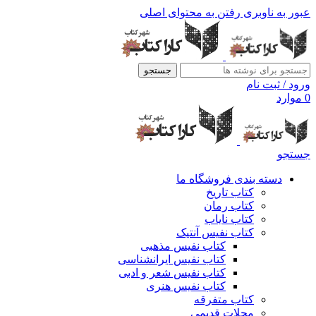
عبور به ناوبری
رفتن به محتوای اصلی
جستجو
ورود / ثبت نام
0
موارد
جستجو
دسته بندی فروشگاه ما
کتاب تاریخ
کتاب رمان
کتاب نایاب
کتاب نفیس آنتیک
کتاب نفیس مذهبی
کتاب نفیس ایرانشناسی
کتاب نفیس شعر و ادبی
کتاب نفیس هنری
کتاب متفرقه
مجلات قدیمی