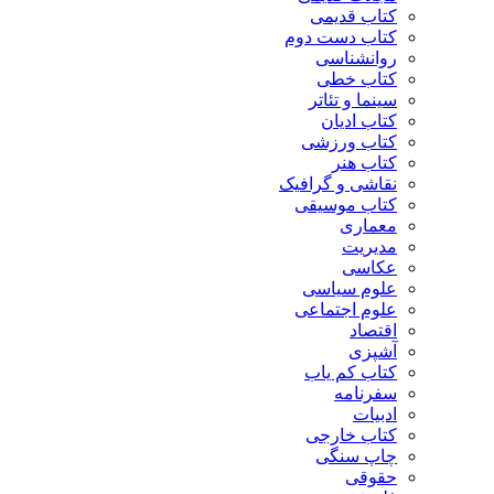
کتاب قدیمی
کتاب دست دوم
روانشناسی
کتاب خطی
سینما و تئاتر
کتاب ادیان
کتاب ورزشی
کتاب هنر
نقاشی و گرافیک
کتاب موسیقی
معماری
مدیریت
عکاسی
علوم سیاسی
علوم اجتماعی
اقتصاد
آشپزی
کتاب کم یاب
سفرنامه
ادبیات
کتاب خارجی
چاپ سنگی
حقوقی