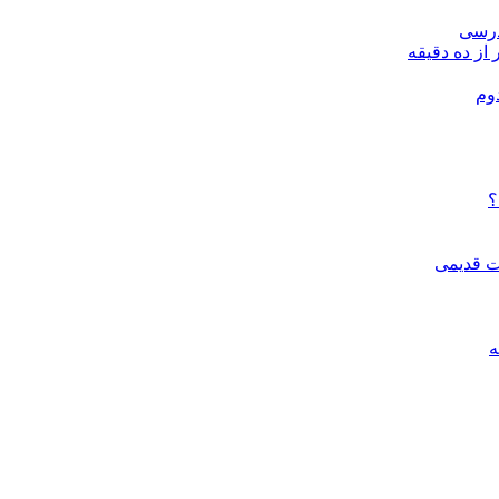
درسی
 از ده دقیقه
وم
؟
ات قدیمی
ه