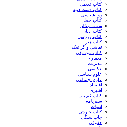
کتاب قدیمی
کتاب دست دوم
روانشناسی
کتاب خطی
سینما و تئاتر
کتاب ادیان
کتاب ورزشی
کتاب هنر
نقاشی و گرافیک
کتاب موسیقی
معماری
مدیریت
عکاسی
علوم سیاسی
علوم اجتماعی
اقتصاد
آشپزی
کتاب کم یاب
سفرنامه
ادبیات
کتاب خارجی
چاپ سنگی
حقوقی