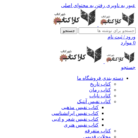
عبور به ناوبری
رفتن به محتوای اصلی
جستجو
ورود / ثبت نام
0
موارد
جستجو
دسته بندی فروشگاه ما
کتاب تاریخ
کتاب رمان
کتاب نایاب
کتاب نفیس آنتیک
کتاب نفیس مذهبی
کتاب نفیس ایرانشناسی
کتاب نفیس شعر و ادبی
کتاب نفیس هنری
کتاب متفرقه
مجلات قدیمی