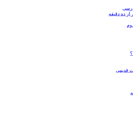
درسی
 از ده دقیقه
وم
؟
ات قدیمی
ه