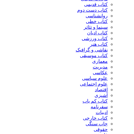
کتاب قدیمی
کتاب دست دوم
روانشناسی
کتاب خطی
سینما و تئاتر
کتاب ادیان
کتاب ورزشی
کتاب هنر
نقاشی و گرافیک
کتاب موسیقی
معماری
مدیریت
عکاسی
علوم سیاسی
علوم اجتماعی
اقتصاد
آشپزی
کتاب کم یاب
سفرنامه
ادبیات
کتاب خارجی
چاپ سنگی
حقوقی