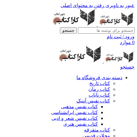
عبور به ناوبری
رفتن به محتوای اصلی
جستجو
ورود / ثبت نام
0
موارد
جستجو
دسته بندی فروشگاه ما
کتاب تاریخ
کتاب رمان
کتاب نایاب
کتاب نفیس آنتیک
کتاب نفیس مذهبی
کتاب نفیس ایرانشناسی
کتاب نفیس شعر و ادبی
کتاب نفیس هنری
کتاب متفرقه
مجلات قدیمی