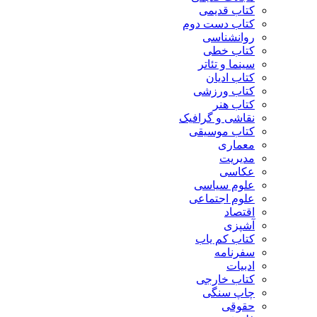
کتاب قدیمی
کتاب دست دوم
روانشناسی
کتاب خطی
سینما و تئاتر
کتاب ادیان
کتاب ورزشی
کتاب هنر
نقاشی و گرافیک
کتاب موسیقی
معماری
مدیریت
عکاسی
علوم سیاسی
علوم اجتماعی
اقتصاد
آشپزی
کتاب کم یاب
سفرنامه
ادبیات
کتاب خارجی
چاپ سنگی
حقوقی