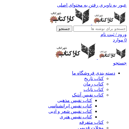
عبور به ناوبری
رفتن به محتوای اصلی
جستجو
ورود / ثبت نام
0
موارد
جستجو
دسته بندی فروشگاه ما
کتاب تاریخ
کتاب رمان
کتاب نایاب
کتاب نفیس آنتیک
کتاب نفیس مذهبی
کتاب نفیس ایرانشناسی
کتاب نفیس شعر و ادبی
کتاب نفیس هنری
کتاب متفرقه
مجلات قدیمی