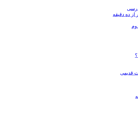
درسی
 از ده دقیقه
وم
؟
ات قدیمی
ه