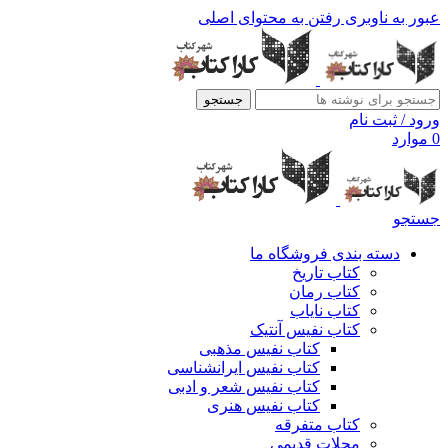
عبور به ناوبری
رفتن به محتوای اصلی
جستجو
ورود / ثبت نام
0
موارد
جستجو
دسته بندی فروشگاه ما
کتاب تاریخ
کتاب رمان
کتاب نایاب
کتاب نفیس آنتیک
کتاب نفیس مذهبی
کتاب نفیس ایرانشناسی
کتاب نفیس شعر و ادبی
کتاب نفیس هنری
کتاب متفرقه
مجلات قدیمی