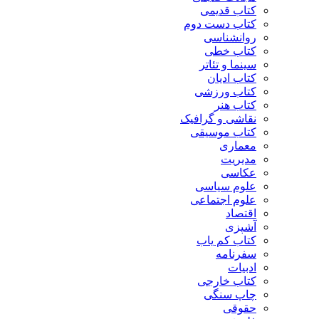
کتاب قدیمی
کتاب دست دوم
روانشناسی
کتاب خطی
سینما و تئاتر
کتاب ادیان
کتاب ورزشی
کتاب هنر
نقاشی و گرافیک
کتاب موسیقی
معماری
مدیریت
عکاسی
علوم سیاسی
علوم اجتماعی
اقتصاد
آشپزی
کتاب کم یاب
سفرنامه
ادبیات
کتاب خارجی
چاپ سنگی
حقوقی