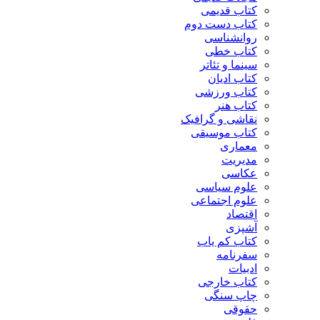
کتاب قدیمی
کتاب دست دوم
روانشناسی
کتاب خطی
سینما و تئاتر
کتاب ادیان
کتاب ورزشی
کتاب هنر
نقاشی و گرافیک
کتاب موسیقی
معماری
مدیریت
عکاسی
علوم سیاسی
علوم اجتماعی
اقتصاد
آشپزی
کتاب کم یاب
سفرنامه
ادبیات
کتاب خارجی
چاپ سنگی
حقوقی