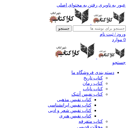
عبور به ناوبری
رفتن به محتوای اصلی
جستجو
ورود / ثبت نام
0
موارد
جستجو
دسته بندی فروشگاه ما
کتاب تاریخ
کتاب رمان
کتاب نایاب
کتاب نفیس آنتیک
کتاب نفیس مذهبی
کتاب نفیس ایرانشناسی
کتاب نفیس شعر و ادبی
کتاب نفیس هنری
کتاب متفرقه
مجلات قدیمی