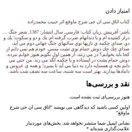
امتیاز دادن
کتاب اتاق سی ان جی شرح ماوقع اثر حبیب محمدزاده
ناشر: آفرينش ,زبان كتاب: فارسي, سال انتشار: 1387, شعر جنگ …
دراز كشيده ام و با دندانهام ضرب گرفته ام. يك و دو و سكوت؛ يك و
دو، صداي چكمه ي نازيها توي سالنهاي جنگ جهاني دوم مي آيد،
صداي چك چك دوش حمام توي تشت مسي. خودم هم نمي دانم از
كجا بايد بخوابم؟ در مي زنند، از همين اول بگويم هنوز خوابم نبرده.
دوش حمام پشت در ايستاده و با چكمه لگد مي زند. من حتي مي
دانم بچه ي همسايه دارد به دنيا مي آيد تا بميرد؛ و همه ي عروس و
دامادها بيدارند. بهتر است سه شنبه، ساعت سه نصف شب باشد.
نقد و بررسی‌ها
هنوز بررسی‌ای ثبت نشده است.
اولین کسی باشید که دیدگاهی می نویسد “اتاق سی ان جی شرح
ماوقع”
نشانی ایمیل شما منتشر نخواهد شد.
بخش‌های موردنیاز
علامت‌گذاری شده‌اند
*