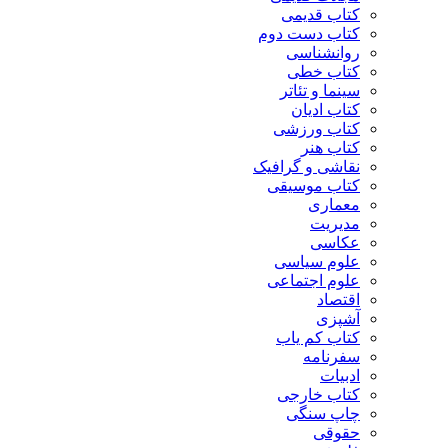
کتاب قدیمی
کتاب دست دوم
روانشناسی
کتاب خطی
سینما و تئاتر
کتاب ادیان
کتاب ورزشی
کتاب هنر
نقاشی و گرافیک
کتاب موسیقی
معماری
مدیریت
عکاسی
علوم سیاسی
علوم اجتماعی
اقتصاد
آشپزی
کتاب کم یاب
سفرنامه
ادبیات
کتاب خارجی
چاپ سنگی
حقوقی