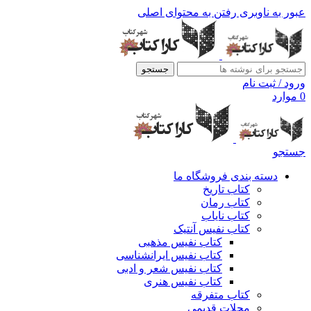
عبور به ناوبری
رفتن به محتوای اصلی
جستجو
ورود / ثبت نام
0
موارد
جستجو
دسته بندی فروشگاه ما
کتاب تاریخ
کتاب رمان
کتاب نایاب
کتاب نفیس آنتیک
کتاب نفیس مذهبی
کتاب نفیس ایرانشناسی
کتاب نفیس شعر و ادبی
کتاب نفیس هنری
کتاب متفرقه
مجلات قدیمی