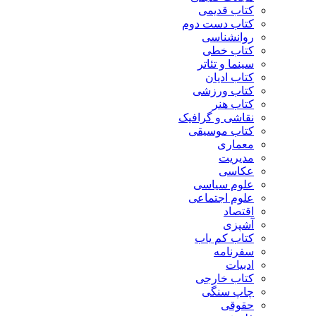
کتاب قدیمی
کتاب دست دوم
روانشناسی
کتاب خطی
سینما و تئاتر
کتاب ادیان
کتاب ورزشی
کتاب هنر
نقاشی و گرافیک
کتاب موسیقی
معماری
مدیریت
عکاسی
علوم سیاسی
علوم اجتماعی
اقتصاد
آشپزی
کتاب کم یاب
سفرنامه
ادبیات
کتاب خارجی
چاپ سنگی
حقوقی