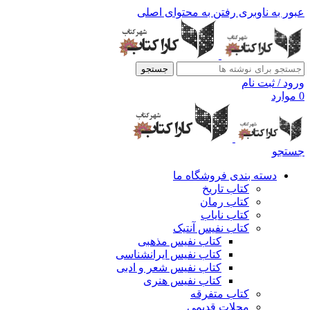
عبور به ناوبری
رفتن به محتوای اصلی
جستجو
ورود / ثبت نام
0
موارد
جستجو
دسته بندی فروشگاه ما
کتاب تاریخ
کتاب رمان
کتاب نایاب
کتاب نفیس آنتیک
کتاب نفیس مذهبی
کتاب نفیس ایرانشناسی
کتاب نفیس شعر و ادبی
کتاب نفیس هنری
کتاب متفرقه
مجلات قدیمی