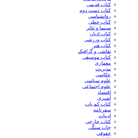
کتاب قدیمی
کتاب دست دوم
روانشناسی
کتاب خطی
سینما و تئاتر
کتاب ادیان
کتاب ورزشی
کتاب هنر
نقاشی و گرافیک
کتاب موسیقی
معماری
مدیریت
عکاسی
علوم سیاسی
علوم اجتماعی
اقتصاد
آشپزی
کتاب کم یاب
سفرنامه
ادبیات
کتاب خارجی
چاپ سنگی
حقوقی