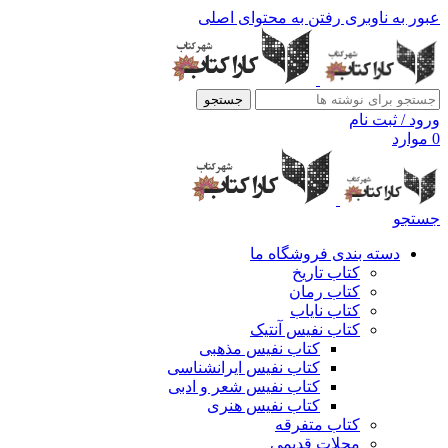
عبور به ناوبری
رفتن به محتوای اصلی
جستجو
ورود / ثبت نام
0
موارد
جستجو
دسته بندی فروشگاه ما
کتاب تاریخ
کتاب رمان
کتاب نایاب
کتاب نفیس آنتیک
کتاب نفیس مذهبی
کتاب نفیس ایرانشناسی
کتاب نفیس شعر و ادبی
کتاب نفیس هنری
کتاب متفرقه
مجلات قدیمی