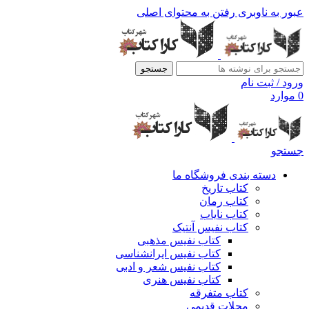
عبور به ناوبری
رفتن به محتوای اصلی
جستجو
ورود / ثبت نام
0
موارد
جستجو
دسته بندی فروشگاه ما
کتاب تاریخ
کتاب رمان
کتاب نایاب
کتاب نفیس آنتیک
کتاب نفیس مذهبی
کتاب نفیس ایرانشناسی
کتاب نفیس شعر و ادبی
کتاب نفیس هنری
کتاب متفرقه
مجلات قدیمی