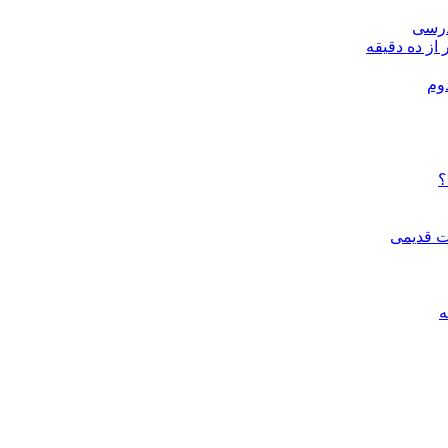
درسی
 از ده دقیقه
وم
؟
ات قدیمی
ه