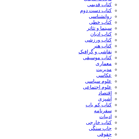
کتاب قدیمی
کتاب دست دوم
روانشناسی
کتاب خطی
سینما و تئاتر
کتاب ادیان
کتاب ورزشی
کتاب هنر
نقاشی و گرافیک
کتاب موسیقی
معماری
مدیریت
عکاسی
علوم سیاسی
علوم اجتماعی
اقتصاد
آشپزی
کتاب کم یاب
سفرنامه
ادبیات
کتاب خارجی
چاپ سنگی
حقوقی