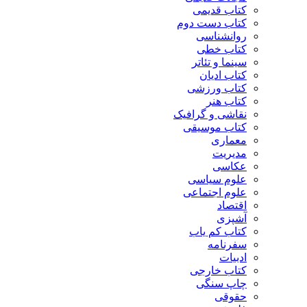
کتاب قدیمی
کتاب دست دوم
روانشناسی
کتاب خطی
سینما و تئاتر
کتاب ادیان
کتاب ورزشی
کتاب هنر
نقاشی و گرافیک
کتاب موسیقی
معماری
مدیریت
عکاسی
علوم سیاسی
علوم اجتماعی
اقتصاد
آشپزی
کتاب کم یاب
سفرنامه
ادبیات
کتاب خارجی
چاپ سنگی
حقوقی