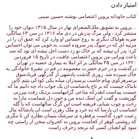
امتیاز دادن
کتاب جاودانه پروین اعتصامی نوشته حسین نمینی
…پروین به تشویق ملک‌الشعرای بهار در سال ۱۳۱۵ دیوان خود را
منتشر کرد ، ولی مرگ پدرش در دی ماه ۱۳۱۶ در سن ۶۳ سالگی،
ضربه هولناک دیگری به روح حساس او وارد کرد که عمق آن را در
مرثیه ای که در سوگ پدر سروده است، به خوبی می توان احساس
کرد: پدر آن تیشه که بر خاک تو زد دست اجل تیشه ای بود که شد
باعث ویرانی من پروین اعتصامی عاقبت در تاریخ ۱۵ فروردین
۱۳۲۰ در سن ۳۵ سالگی بر اثر ابتلا به بیماری حصبه در تهران
درگذشت و در حرم حضرت معصومه در قم در مقبرهٔ خانوادگی به
خاک سپرده شد. روزی گذشت پادشهی از گذرگهی فریادشوق
برسرهرکوی وبام خاست پرسیدزان میانه یکی کودکی یتیم کاین
تابناک چیست که بر تاج پادشاست ان یک جواب داد چه دانیم ما که
چیست پیداست انقدرکه متاعی گرانبهاست نزدیک رفت پیرزنی
گوزپشت و گفت این اشک دیده من و خون دل شماست مارا به
رخت و چوب شبانی فریفته است این گرگ سالهاست که با گله
اشناست ان پارسا که ده خرد و ملک رهزن است ان پادشاکه مال
رعیت خورد گداست برقطره ی سرشک یتیمان نظاره کن تا بنگری
که روشنی گوهر از کجاست پروین به کجروان سخن از راستی چه
سود کو انچنان کسی که نرنجد زحرف راست