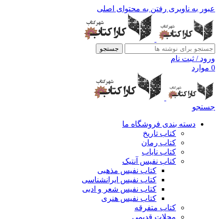
عبور به ناوبری
رفتن به محتوای اصلی
جستجو
ورود / ثبت نام
0
موارد
جستجو
دسته بندی فروشگاه ما
کتاب تاریخ
کتاب رمان
کتاب نایاب
کتاب نفیس آنتیک
کتاب نفیس مذهبی
کتاب نفیس ایرانشناسی
کتاب نفیس شعر و ادبی
کتاب نفیس هنری
کتاب متفرقه
مجلات قدیمی