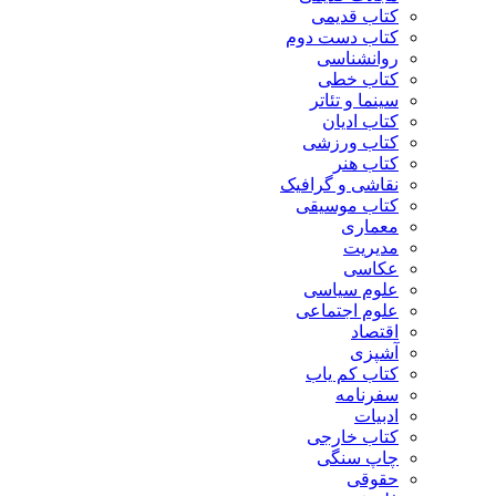
کتاب قدیمی
کتاب دست دوم
روانشناسی
کتاب خطی
سینما و تئاتر
کتاب ادیان
کتاب ورزشی
کتاب هنر
نقاشی و گرافیک
کتاب موسیقی
معماری
مدیریت
عکاسی
علوم سیاسی
علوم اجتماعی
اقتصاد
آشپزی
کتاب کم یاب
سفرنامه
ادبیات
کتاب خارجی
چاپ سنگی
حقوقی