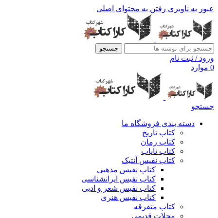
عبور به ناوبری
رفتن به محتوای اصلی
جستجو
ورود / ثبت نام
0
موارد
جستجو
دسته بندی فروشگاه ما
کتاب تاریخ
کتاب رمان
کتاب نایاب
کتاب نفیس آنتیک
کتاب نفیس مذهبی
کتاب نفیس ایرانشناسی
کتاب نفیس شعر و ادبی
کتاب نفیس هنری
کتاب متفرقه
مجلات قدیمی