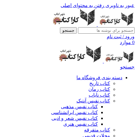
عبور به ناوبری
رفتن به محتوای اصلی
جستجو
ورود / ثبت نام
0
موارد
جستجو
دسته بندی فروشگاه ما
کتاب تاریخ
کتاب رمان
کتاب نایاب
کتاب نفیس آنتیک
کتاب نفیس مذهبی
کتاب نفیس ایرانشناسی
کتاب نفیس شعر و ادبی
کتاب نفیس هنری
کتاب متفرقه
مجلات قدیمی