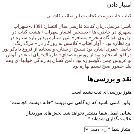
امتیاز دادن
کتاب خانه دوست کجاست اثر صائب کاشانی
ناشر: مرسل ,زبان كتاب: فارسي,سال انتشار: 1391 ,• سهراب
سپهري در خاطره ها • دستچين اشعار سهراب • هشت كتاب در
ترازوي نقد گاه سحر « مسافر» شهر ستاره بود بر باره ستاره در
اوج نظاره بود « آواز آفتاب» كلامش به روزگار در « مرگ رنگ»
حاصل عمري اشاره بود تسبيح از ستاره و سجاده از فروغ با ذكر نور
در افق استخاره بود از رويش« صداي» طربناك« پاي آب» در گوش
نو عروس چمن ،گوشواره بود دامن كشان به زندگي خوابها»ي وهم
پيك حضور صبح نسيم بهاره بود
نقد و بررسی‌ها
هنوز بررسی‌ای ثبت نشده است.
اولین کسی باشید که دیدگاهی می نویسد “خانه دوست کجاست”
نشانی ایمیل شما منتشر نخواهد شد.
بخش‌های موردنیاز
علامت‌گذاری شده‌اند
*
امتیاز شما
*