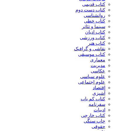
کتاب قدیمی
کتاب دست دوم
روانشناسی
کتاب خطی
سینما و تئاتر
کتاب ادیان
کتاب ورزشی
کتاب هنر
نقاشی و گرافیک
کتاب موسیقی
معماری
مدیریت
عکاسی
علوم سیاسی
علوم اجتماعی
اقتصاد
آشپزی
کتاب کم یاب
سفرنامه
ادبیات
کتاب خارجی
چاپ سنگی
حقوقی