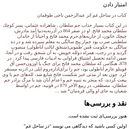
امتیاز دادن
کتاب در ساحل غم اثر عبدالرحمن ناجی طوقمان
در این کتاب بسیار جذاب جم ‌سلطان‌ ، شاهزاده ‌عثمانی‌، پسر كوچك
‌سلطان ‌محمد فاتح‌. او در صفر 864 در اَدِرنه‌به‌دنیا آمد مادرش‌،
چیچك ‌خاتون‌، از جاریه‌های‌حرم‌ محمد فاتح ‌و احیاناً از خاندان
‌سلطنتی‌ صرب‌ بود جم‌از پنج ‌سالگی‌ به‌ معلم ‌سپرده‌ شد و در ده‌
سالگی ‌به‌ حكومت ‌قَس’طَمونی‌(سَنجَقِ ایالتِ آناطولی‌) منصوب
‌گردید و در رجب‌، همراه‌ دولله ‌خویش‌، به ‌آن‌ سَنجق ‌رفت ‌و در آنجا،
ضمن‌ ادامه‌ تحصیل ‌اشتیاق‌ فراوانی‌ به‌ ادبیات ‌فارسی ‌پیدا كرد . در
878، هنگامی‌ كه ‌سلطان‌ محمد فاتح ‌برای ‌جنگ ‌با اوزون‌حسن‌ آق
‌قوینلو عازم‌ آناطولی ‌بود، جم‌ را برای‌اداره‌روم ‌ایلی ‌در ادرنه‌ مستقر
كرد. چون ‌بعد از مدتی‌ خبر شكست ‌فاتح ‌شایع‌ شد، لله‌های ‌جم‌ با وی‌
بیعت ‌كردند، كه ‌منجر به‌ تنبیه‌ جم‌ و اعدام‌ آنان‌ شد با مرگ ‌برادر جم
‌سلطان‌، مصطفی‌، در ربیع ‌الآخر 879 در قونیه‌، جم‌ در اواسط
‌شعبان ‌به ‌جای ‌او والی ‌قره‌مان‌* شد …
نقد و بررسی‌ها
هنوز بررسی‌ای ثبت نشده است.
اولین کسی باشید که دیدگاهی می نویسد “در ساحل غم”