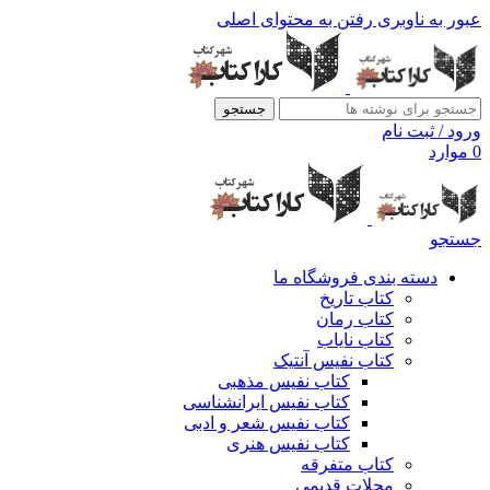
عبور به ناوبری
رفتن به محتوای اصلی
جستجو
ورود / ثبت نام
0
موارد
جستجو
دسته بندی فروشگاه ما
کتاب تاریخ
کتاب رمان
کتاب نایاب
کتاب نفیس آنتیک
کتاب نفیس مذهبی
کتاب نفیس ایرانشناسی
کتاب نفیس شعر و ادبی
کتاب نفیس هنری
کتاب متفرقه
مجلات قدیمی