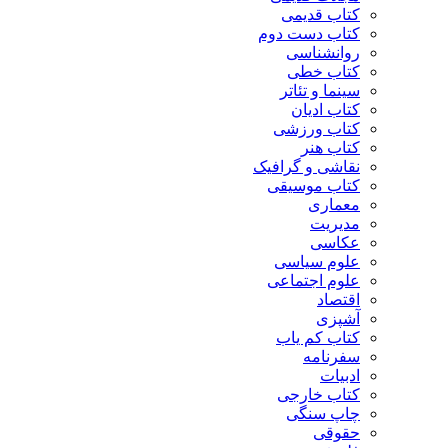
کتاب قدیمی
کتاب دست دوم
روانشناسی
کتاب خطی
سینما و تئاتر
کتاب ادیان
کتاب ورزشی
کتاب هنر
نقاشی و گرافیک
کتاب موسیقی
معماری
مدیریت
عکاسی
علوم سیاسی
علوم اجتماعی
اقتصاد
آشپزی
کتاب کم یاب
سفرنامه
ادبیات
کتاب خارجی
چاپ سنگی
حقوقی