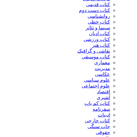
کتاب قدیمی
کتاب دست دوم
روانشناسی
کتاب خطی
سینما و تئاتر
کتاب ادیان
کتاب ورزشی
کتاب هنر
نقاشی و گرافیک
کتاب موسیقی
معماری
مدیریت
عکاسی
علوم سیاسی
علوم اجتماعی
اقتصاد
آشپزی
کتاب کم یاب
سفرنامه
ادبیات
کتاب خارجی
چاپ سنگی
حقوقی