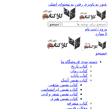
عبور به ناوبری
رفتن به محتوای اصلی
جستجو
ورود / ثبت نام
0
موارد
جستجو
دسته بندی فروشگاه ما
کتاب تاریخ
کتاب رمان
کتاب نایاب
کتاب نفیس آنتیک
کتاب نفیس مذهبی
کتاب نفیس ایرانشناسی
کتاب نفیس شعر و ادبی
کتاب نفیس هنری
کتاب متفرقه
مجلات قدیمی