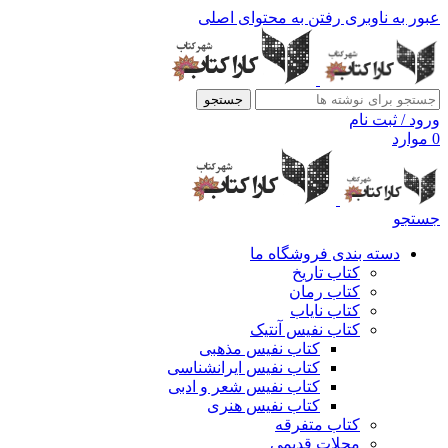
عبور به ناوبری
رفتن به محتوای اصلی
جستجو
ورود / ثبت نام
0
موارد
جستجو
دسته بندی فروشگاه ما
کتاب تاریخ
کتاب رمان
کتاب نایاب
کتاب نفیس آنتیک
کتاب نفیس مذهبی
کتاب نفیس ایرانشناسی
کتاب نفیس شعر و ادبی
کتاب نفیس هنری
کتاب متفرقه
مجلات قدیمی