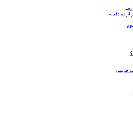
درسی
 از ده دقیقه
وم
؟
ات قدیمی
ه