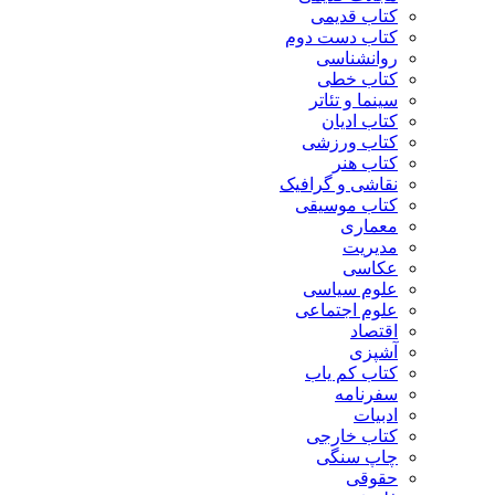
کتاب قدیمی
کتاب دست دوم
روانشناسی
کتاب خطی
سینما و تئاتر
کتاب ادیان
کتاب ورزشی
کتاب هنر
نقاشی و گرافیک
کتاب موسیقی
معماری
مدیریت
عکاسی
علوم سیاسی
علوم اجتماعی
اقتصاد
آشپزی
کتاب کم یاب
سفرنامه
ادبیات
کتاب خارجی
چاپ سنگی
حقوقی