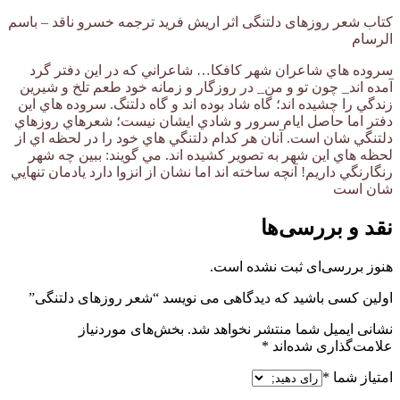
کتاب شعر روزهای دلتنگی اثر اریش فرید ترجمه خسرو ناقد – باسم
الرسام
سروده هاي شاعران شهر كافكا… شاعراني كه در اين دفتر گرد
آمده اند_ چون تو و من_ در روزگار و زمانه خود طعم تلخ و شيرين
زندگي را چشيده اند؛ گاه شاد بوده اند و گاه دلتنگ. سروده هاي اين
دفتر اما حاصل ايام سرور و شادي ايشان نيست؛ شعرهاي روزهاي
دلتنگي شان است. آنان هر كدام دلتنگي هاي خود را در لحظه اي از
لحظه هاي اين شهر به تصوير كشيده اند. مي گويند: ببين چه شهر
رنگارنگي داريم! آنچه ساخته اند اما نشان از انزوا دارد يادمان تنهايي
شان است
نقد و بررسی‌ها
هنوز بررسی‌ای ثبت نشده است.
اولین کسی باشید که دیدگاهی می نویسد “شعر روزهای دلتنگی”
نشانی ایمیل شما منتشر نخواهد شد.
بخش‌های موردنیاز
علامت‌گذاری شده‌اند
*
امتیاز شما
*