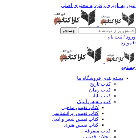
عبور به ناوبری
رفتن به محتوای اصلی
جستجو
ورود / ثبت نام
0
موارد
جستجو
دسته بندی فروشگاه ما
کتاب تاریخ
کتاب رمان
کتاب نایاب
کتاب نفیس آنتیک
کتاب نفیس مذهبی
کتاب نفیس ایرانشناسی
کتاب نفیس شعر و ادبی
کتاب نفیس هنری
کتاب متفرقه
مجلات قدیمی