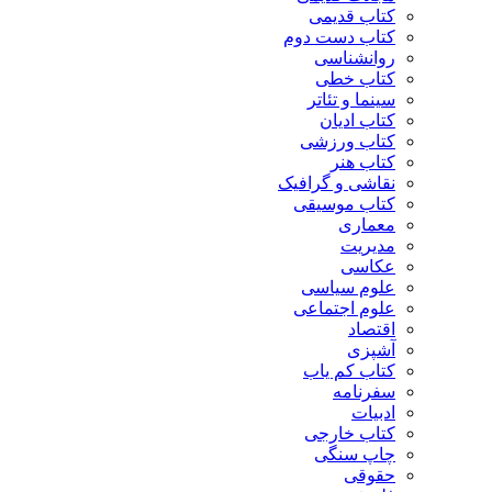
کتاب قدیمی
کتاب دست دوم
روانشناسی
کتاب خطی
سینما و تئاتر
کتاب ادیان
کتاب ورزشی
کتاب هنر
نقاشی و گرافیک
کتاب موسیقی
معماری
مدیریت
عکاسی
علوم سیاسی
علوم اجتماعی
اقتصاد
آشپزی
کتاب کم یاب
سفرنامه
ادبیات
کتاب خارجی
چاپ سنگی
حقوقی