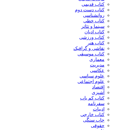
کتاب قدیمی
کتاب دست دوم
روانشناسی
کتاب خطی
سینما و تئاتر
کتاب ادیان
کتاب ورزشی
کتاب هنر
نقاشی و گرافیک
کتاب موسیقی
معماری
مدیریت
عکاسی
علوم سیاسی
علوم اجتماعی
اقتصاد
آشپزی
کتاب کم یاب
سفرنامه
ادبیات
کتاب خارجی
چاپ سنگی
حقوقی