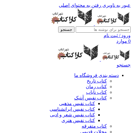
عبور به ناوبری
رفتن به محتوای اصلی
جستجو
ورود / ثبت نام
0
موارد
جستجو
دسته بندی فروشگاه ما
کتاب تاریخ
کتاب رمان
کتاب نایاب
کتاب نفیس آنتیک
کتاب نفیس مذهبی
کتاب نفیس ایرانشناسی
کتاب نفیس شعر و ادبی
کتاب نفیس هنری
کتاب متفرقه
مجلات قدیمی