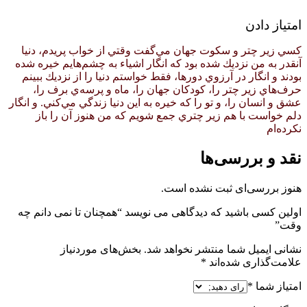
امتیاز دادن
كسي زير چتر و سكوت جهان مي‌گفت وقتي از خواب پريدم، دنيا
آنقدر به من نزديك شده بود كه انگار اشياء به چشم‌هايم خيره شده
بودند و انگار در آرزوي دور‌ها، فقط خواستم دنيا را از نزديك ببينم
حرف‌هاي زير چتر را، كودكان جهان را، ماه و پرسه‌ي برف را،
عشق و انسان را، و تو را كه خيره به اين دنيا زندگي مي‌كني. و انگار
دلم خواست با هم زير چتري جمع شويم كه من هنوز آن را باز
نكرده‌ام
نقد و بررسی‌ها
هنوز بررسی‌ای ثبت نشده است.
اولین کسی باشید که دیدگاهی می نویسد “همچنان تا نمی دانم چه
وقت”
نشانی ایمیل شما منتشر نخواهد شد.
بخش‌های موردنیاز
علامت‌گذاری شده‌اند
*
امتیاز شما
*