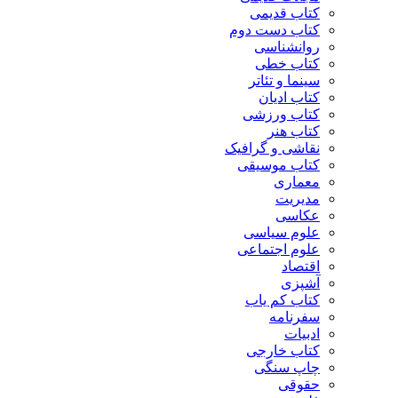
کتاب قدیمی
کتاب دست دوم
روانشناسی
کتاب خطی
سینما و تئاتر
کتاب ادیان
کتاب ورزشی
کتاب هنر
نقاشی و گرافیک
کتاب موسیقی
معماری
مدیریت
عکاسی
علوم سیاسی
علوم اجتماعی
اقتصاد
آشپزی
کتاب کم یاب
سفرنامه
ادبیات
کتاب خارجی
چاپ سنگی
حقوقی