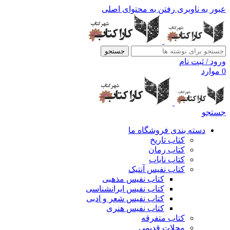
عبور به ناوبری
رفتن به محتوای اصلی
جستجو
ورود / ثبت نام
0
موارد
جستجو
دسته بندی فروشگاه ما
کتاب تاریخ
کتاب رمان
کتاب نایاب
کتاب نفیس آنتیک
کتاب نفیس مذهبی
کتاب نفیس ایرانشناسی
کتاب نفیس شعر و ادبی
کتاب نفیس هنری
کتاب متفرقه
مجلات قدیمی