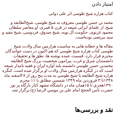
امتیاز دادن
کتاب هزاره شیخ طوسی اثر علی دوانی
محمد بن حسن طوسی معروف به شیخ طوسی، شیخ‌الطایفه و
شیخ، از علمای ایرانی شیعه در قرن ۵ قمری. او معاصر سلطان
محمود غزنوی، حکومت آل بویه، شیخ صدوق، فردوسی، شیخ مفید و
سید مرتضی بوده‌است.
مقاله ها و خطابه هایی به مناسبت هزارمین سال ولادت شیخ
طوسی كتاب هزاره شيخ طوسي كه هم اكنون در دست خوانندگان
محترم قرار دارد، قسمت عمده نوشته ها، نطق ها و تحقيقات
دانشمندان شرق و غرب، پيرامون شخصيت بزرگ شيخ الطايفه
محمدبن حسن طوسي دانشمند بلند آوازه ايران و فقيه نامدار شيعه
است كه در كنگره هزارمين سال ولادت او برگزار شده است. كنگره
هزاره شيخ الطايفه يا شيخ طوسي به مدت پنج روز از ۲۸اسفند ماه
۱۳۴۸تا ۳ فروردين ماه ۱۳۴۹ شمسي مطابق با ۱۱ محرم
۱۳۹۰هجري تا ۱۵همان ماه در دانشگاه مشهد كنار بارگاه پر نور
حضرت ثامن الحجج امام علي بن موسي الرضا (ع) برگزار شد.
نقد و بررسی‌ها