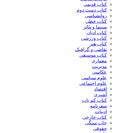
کتاب قدیمی
کتاب دست دوم
روانشناسی
کتاب خطی
سینما و تئاتر
کتاب ادیان
کتاب ورزشی
کتاب هنر
نقاشی و گرافیک
کتاب موسیقی
معماری
مدیریت
عکاسی
علوم سیاسی
علوم اجتماعی
اقتصاد
آشپزی
کتاب کم یاب
سفرنامه
ادبیات
کتاب خارجی
چاپ سنگی
حقوقی