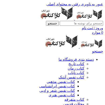
عبور به ناوبری
رفتن به محتوای اصلی
جستجو
ورود / ثبت نام
0
موارد
جستجو
دسته بندی فروشگاه ما
کتاب تاریخ
کتاب رمان
کتاب نایاب
کتاب نفیس آنتیک
کتاب نفیس مذهبی
کتاب نفیس ایرانشناسی
کتاب نفیس شعر و ادبی
کتاب نفیس هنری
کتاب متفرقه
مجلات قدیمی