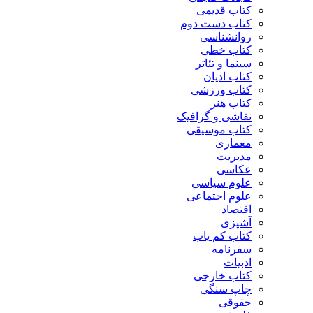
کتاب قدیمی
کتاب دست دوم
روانشناسی
کتاب خطی
سینما و تئاتر
کتاب ادیان
کتاب ورزشی
کتاب هنر
نقاشی و گرافیک
کتاب موسیقی
معماری
مدیریت
عکاسی
علوم سیاسی
علوم اجتماعی
اقتصاد
آشپزی
کتاب کم یاب
سفرنامه
ادبیات
کتاب خارجی
چاپ سنگی
حقوقی