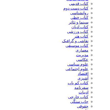
کتاب قدیمی
کتاب دست دوم
روانشناسی
کتاب خطی
سینما و تئاتر
کتاب ادیان
کتاب ورزشی
کتاب هنر
نقاشی و گرافیک
کتاب موسیقی
معماری
مدیریت
عکاسی
علوم سیاسی
علوم اجتماعی
اقتصاد
آشپزی
کتاب کم یاب
سفرنامه
ادبیات
کتاب خارجی
چاپ سنگی
حقوقی