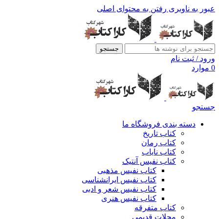
عبور به ناوبری
رفتن به محتوای اصلی
جستجو
ورود / ثبت نام
0
موارد
جستجو
دسته بندی فروشگاه ما
کتاب تاریخ
کتاب رمان
کتاب نایاب
کتاب نفیس آنتیک
کتاب نفیس مذهبی
کتاب نفیس ایرانشناسی
کتاب نفیس شعر و ادبی
کتاب نفیس هنری
کتاب متفرقه
مجلات قدیمی