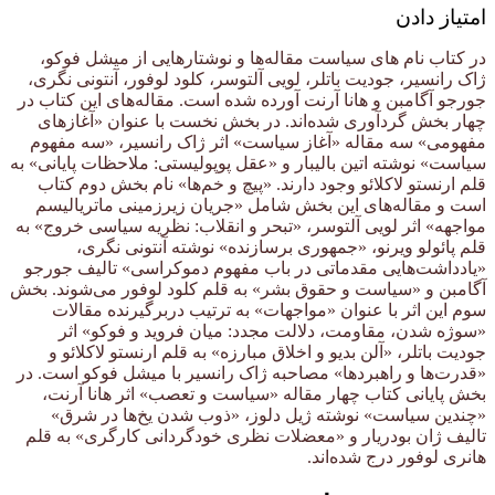
امتیاز دادن
در کتاب نام های سیاست مقاله‌ها و نوشتارهایی از میشل فوکو،
ژاک رانسیر، جودیت باتلر، لویی آلتوسر، کلود لوفور، آنتونی نگری،
جورجو آگامبن و هانا آرنت آورده شده است. مقاله‌های این کتاب در
چهار بخش گردآوری شده‌اند. در بخش نخست با عنوان «آغازهای
مفهومی» سه مقاله «آغاز سیاست» اثر ژاک رانسیر، «سه مفهوم
سیاست» نوشته اتین بالیبار و «عقل پوپولیستی: ملاحظات پایانی» به
قلم ارنستو لاکلائو وجود دارند. «پیچ و خم‌ها» نام بخش دوم کتاب
است و مقاله‌های این بخش شامل «جریان زیرزمینی ماتریالیسم
مواجهه» اثر لویی آلتوسر، «تبحر و انقلاب: نظریه سیاسی خروج» به
قلم پائولو ویرنو، «جمهوری برسازنده» نوشته آنتونی نگری،
«یادداشت‌هایی مقدماتی در باب مفهوم دموکراسی» تالیف جورجو
آگامبن و «سیاست و حقوق بشر» به قلم کلود لوفور می‌شوند. بخش
سوم این اثر با عنوان «مواجهات» به ترتیب دربرگیرنده مقالات
«سوژه شدن، مقاومت، دلالت مجدد: میان فروید و فوکو» اثر
جودیت باتلر، «آلن بدیو و اخلاق مبارزه» به قلم ارنستو لاکلائو و
«قدرت‌ها و راهبردها» مصاحبه ژاک رانسیر با میشل فوکو است. در
بخش پایانی کتاب چهار مقاله «سیاست و تعصب» اثر هانا آرنت،
«چندین سیاست» نوشته ژیل دلوز، «ذوب شدن یخ‌ها در شرق»
تالیف ژان بودریار و «معضلات نظری خودگردانی کارگری» به قلم
هانری لوفور درج شده‌اند.