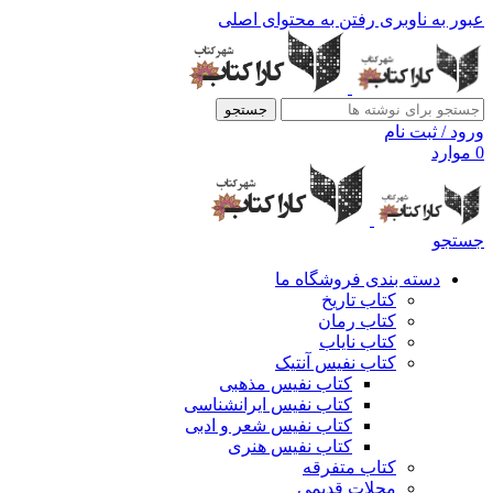
عبور به ناوبری
رفتن به محتوای اصلی
جستجو
ورود / ثبت نام
0
موارد
جستجو
دسته بندی فروشگاه ما
کتاب تاریخ
کتاب رمان
کتاب نایاب
کتاب نفیس آنتیک
کتاب نفیس مذهبی
کتاب نفیس ایرانشناسی
کتاب نفیس شعر و ادبی
کتاب نفیس هنری
کتاب متفرقه
مجلات قدیمی