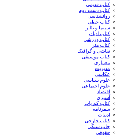
کتاب قدیمی
کتاب دست دوم
روانشناسی
کتاب خطی
سینما و تئاتر
کتاب ادیان
کتاب ورزشی
کتاب هنر
نقاشی و گرافیک
کتاب موسیقی
معماری
مدیریت
عکاسی
علوم سیاسی
علوم اجتماعی
اقتصاد
آشپزی
کتاب کم یاب
سفرنامه
ادبیات
کتاب خارجی
چاپ سنگی
حقوقی