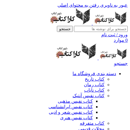
عبور به ناوبری
رفتن به محتوای اصلی
جستجو
ورود / ثبت نام
0
موارد
جستجو
دسته بندی فروشگاه ما
کتاب تاریخ
کتاب رمان
کتاب نایاب
کتاب نفیس آنتیک
کتاب نفیس مذهبی
کتاب نفیس ایرانشناسی
کتاب نفیس شعر و ادبی
کتاب نفیس هنری
کتاب متفرقه
مجلات قدیمی