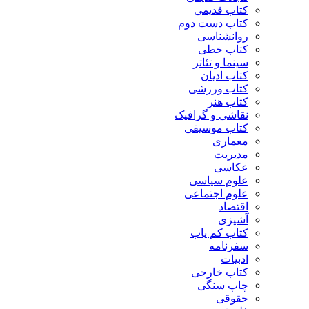
کتاب قدیمی
کتاب دست دوم
روانشناسی
کتاب خطی
سینما و تئاتر
کتاب ادیان
کتاب ورزشی
کتاب هنر
نقاشی و گرافیک
کتاب موسیقی
معماری
مدیریت
عکاسی
علوم سیاسی
علوم اجتماعی
اقتصاد
آشپزی
کتاب کم یاب
سفرنامه
ادبیات
کتاب خارجی
چاپ سنگی
حقوقی