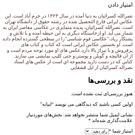
امتیاز دادن
نصرالله کسرائیان به دنیا آمده در سال ۱۳۲۳ در خرم آباد است. این
عکاس ایرانی فارغ التحصیل شده در رشته حقوق از دانشگاه تهران
است. نصرالله کسرائیان، پدیده متمایزی در عکاسی معاصر ایران به
شمار می آید. او ازخاستگاه دیگری به این حیطه آمده و با تلاش و
پشتکار زیاد،”عکاسی قوم شناسی”را در سطحی گسترده انجام داده
است. او نخستین عکاس ایرانی است که کتاب و کتاب های
پرفروش و با تیراژ بالا دارد.عکس های او مورد توجه مردم است و
از آن قالیچه و گوبلن و پوستر،و حتی کلیپ نمایشی می سازند.
كتابي كه در دست داريد مجموعه اي است از عكس هاي استاد
نصراله كسرائيان از ايل قشقايي
نقد و بررسی‌ها
هنوز بررسی‌ای ثبت نشده است.
اولین کسی باشید که دیدگاهی می نویسد “ابیانه”
نشانی ایمیل شما منتشر نخواهد شد.
بخش‌های موردنیاز
علامت‌گذاری شده‌اند
*
امتیاز شما
*