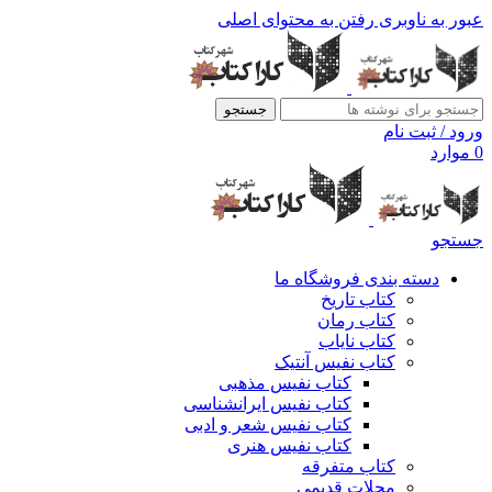
عبور به ناوبری
رفتن به محتوای اصلی
جستجو
ورود / ثبت نام
0
موارد
جستجو
دسته بندی فروشگاه ما
کتاب تاریخ
کتاب رمان
کتاب نایاب
کتاب نفیس آنتیک
کتاب نفیس مذهبی
کتاب نفیس ایرانشناسی
کتاب نفیس شعر و ادبی
کتاب نفیس هنری
کتاب متفرقه
مجلات قدیمی