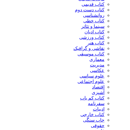
کتاب قدیمی
کتاب دست دوم
روانشناسی
کتاب خطی
سینما و تئاتر
کتاب ادیان
کتاب ورزشی
کتاب هنر
نقاشی و گرافیک
کتاب موسیقی
معماری
مدیریت
عکاسی
علوم سیاسی
علوم اجتماعی
اقتصاد
آشپزی
کتاب کم یاب
سفرنامه
ادبیات
کتاب خارجی
چاپ سنگی
حقوقی