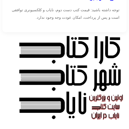
توجه داشته باشید: قیمت کتب دست دوم، نایاب و کلکسیونری توافقی
است و پس از پرداخت، امکان عودت وجه وجود ندارد.