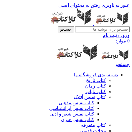
عبور به ناوبری
رفتن به محتوای اصلی
جستجو
ورود / ثبت نام
0
موارد
جستجو
دسته بندی فروشگاه ما
کتاب تاریخ
کتاب رمان
کتاب نایاب
کتاب نفیس آنتیک
کتاب نفیس مذهبی
کتاب نفیس ایرانشناسی
کتاب نفیس شعر و ادبی
کتاب نفیس هنری
کتاب متفرقه
مجلات قدیمی