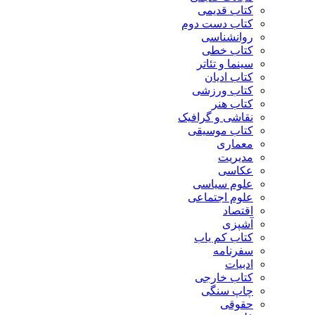
کتاب قدیمی
کتاب دست دوم
روانشناسی
کتاب خطی
سینما و تئاتر
کتاب ادیان
کتاب ورزشی
کتاب هنر
نقاشی و گرافیک
کتاب موسیقی
معماری
مدیریت
عکاسی
علوم سیاسی
علوم اجتماعی
اقتصاد
آشپزی
کتاب کم یاب
سفرنامه
ادبیات
کتاب خارجی
چاپ سنگی
حقوقی