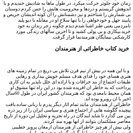
زمان خود جلوتر حرکت میکرد. در طول ماها به شادیش خندیدم و با
اندوهش گریستم و دردها و محرومیت هایش را حس کردم.دوستان
بی شمارش را شناختم و نیز دشمنانش را آن کوته اندیشان حریص و
پایبند جهل و خودخواهی را با تنها سلاح او در مقابله با دیو پلید
نامردمی یعنی طنز اشنا شدم.دیدم چگونه زجر زندان به خود
خرید.بیکاری و بی پولی کشید و تا اخرین سالهای زندگی مورد
کارشکنی بیمایگان هنرمندنما قرار گرفت.
خرید کتاب خاطراتی از هنرمندان
و با این همه در بیش از نیم قرن تلاش بی دریغ در تمام زمینه های
هنری هسای خود را فدای هدف مسلم خویش بیداری و رهایی
طبقات اجتماع از بند خرافات و با اراده ای خلل ناپذیر به ان کاری
پرداخت که به خاطر ان افریده شده بود در این راه تنها مشوق او
همان محیط نامعدی بود که هنرمندان کشور ایران در طول 60سال
اخیر با ان روبرو بوده اند.
خاطراتی از هنذمندان مانند تمام اثار دیگر پدرم با زبانی ساده.بافت
پیچیده گگوشه هایی از اجتماع هنری و سیاسی ایران را از ریر ذره
بین می گذارد تا شاید ایندگان در راه تجزیه و تحلیل این دوره از تاریخ
معاصر مملکتمان بتوانند از انها بهره مند گردند.
ولی بیش از هرچیز خاطراتی از هنرمندان ارمغان پرویز خطیبی
است به نامداران و نیز ایثارگران گمنام صحنه هنر ایران و من می