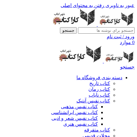
عبور به ناوبری
رفتن به محتوای اصلی
جستجو
ورود / ثبت نام
0
موارد
جستجو
دسته بندی فروشگاه ما
کتاب تاریخ
کتاب رمان
کتاب نایاب
کتاب نفیس آنتیک
کتاب نفیس مذهبی
کتاب نفیس ایرانشناسی
کتاب نفیس شعر و ادبی
کتاب نفیس هنری
کتاب متفرقه
مجلات قدیمی