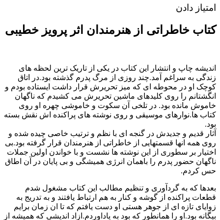
امتیاز دادن
کتاب خاطراتی از هنرمندان اثر پرویز خطیبی
اندیشه چاپ و انتشار این کتاب در یکی از تاریک ترین لحظه های
زندگی به سراغم آمد.چند روزی از مرگ پدرم گذشته بود.در اتاق
کوچک او در محوطه ای که میز تحریرش قرار داشت ایستاده بودم و
انگشتانم را روی کلیدهای ماشین تحریرش می کشیدم که ناگهان
خاموش مانده بود. در تلخی آن سکوت و خاموشی چهره او روی
کتاب ها.نوارهای موسیقی و روی نوشته های پراکنده اش نقش بسته
بود.
آثار قدیم و جدیدش در گنجه ای با نظم و ترتیب خاصی چیده شده و
روی همه انها قسمتهایی از خاطراتی از هنرمندان قرار گرفته بود.بی
اختیار بر سطوری از این نوشته ها نشست و با خواندن اولین جملات
ناگهان حضور پدرم را باهمان انرژی همیشگی و بی پایان در آن اطاق
حس کردم.
بعدها که به گردآوری و تنظیم مطالب این کتاب مشغول شدم
قطعات پراکنده از گوشه و کنار به هم ارتباط یافتند و به تدریج به
زوایای تازه ای از جوهر هستی او دست یافتم که تا ان زمان برایم
بیگانه بود.او را همانطور که بود به یاداوردم.ازاد اندیشی که همیشه از