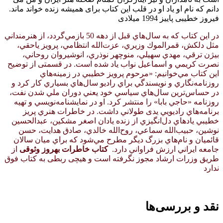
دانم که نام او یاد او در قلب این کتاب برای همیشه زنده خواند ماند.
فیروز خطیبی پاییز 1994 میلادی
در اين كتاب كه به سال‌هاي قبل از دهه 50 بازمي‌گردد، از هنرمنداني
مثل دلكش، قمرالموك وزيري، عزت‌الله انتظامي، پرويز ياحقي،
بيژن ترقي، مهدي سهيلي، منوچهر نوذري، انوشيروان روحاني،
نصرت كريمي و اسماعيل نواب ياد شده است. در قسمتی از توضیح
اين كتاب مي‌خوانيم: «مرحوم پرويز خطيبي در زمينه‌هاي
روزنامه‌نگاري و نويسندگي براي راديو سال‌هاي بسياري كار كرد و
در حساس‌ترين سال‌هاي سياسي خود يعني دوران ملي شدن نفت،
روزنامه «حاجي بابا» را منتشر كرد. او در نمايشنامه‌نويسي و تهيه
برنامه‌هاي راديويي یدی طولاني داشت. در خاطرات هنري پريز
خطيبي يادهاي دل‌انگيزي از زنده يادان اصغر مشكین، عبدالحسين
نوشين، حبيب‌الله سماعي، روح‌الله خالدي، صادق هدايت، حسن
قائميان و نام‌هاي بزرگ ديگر مطرح مي‌شود كه براي ميان سالان
جامعه ايراني ارزش فراواني دارد.
کتاب خاطرات بهروز وثوقی
از
طریق وزرات ارشاد مجوز نگرفته است و هیچی ربطی به کتاب فوق
ندارد
نقد و بررسی‌ها