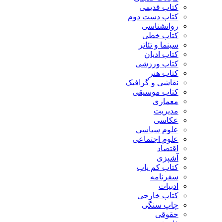
کتاب قدیمی
کتاب دست دوم
روانشناسی
کتاب خطی
سینما و تئاتر
کتاب ادیان
کتاب ورزشی
کتاب هنر
نقاشی و گرافیک
کتاب موسیقی
معماری
مدیریت
عکاسی
علوم سیاسی
علوم اجتماعی
اقتصاد
آشپزی
کتاب کم یاب
سفرنامه
ادبیات
کتاب خارجی
چاپ سنگی
حقوقی