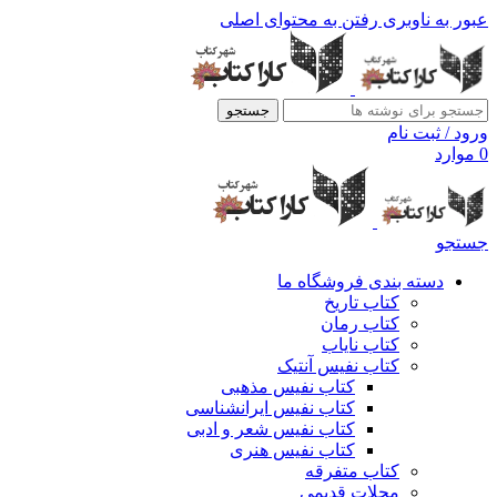
عبور به ناوبری
رفتن به محتوای اصلی
جستجو
ورود / ثبت نام
0
موارد
جستجو
دسته بندی فروشگاه ما
کتاب تاریخ
کتاب رمان
کتاب نایاب
کتاب نفیس آنتیک
کتاب نفیس مذهبی
کتاب نفیس ایرانشناسی
کتاب نفیس شعر و ادبی
کتاب نفیس هنری
کتاب متفرقه
مجلات قدیمی