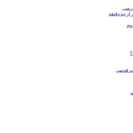
درسی
 از ده دقیقه
وم
؟
ات قدیمی
ه