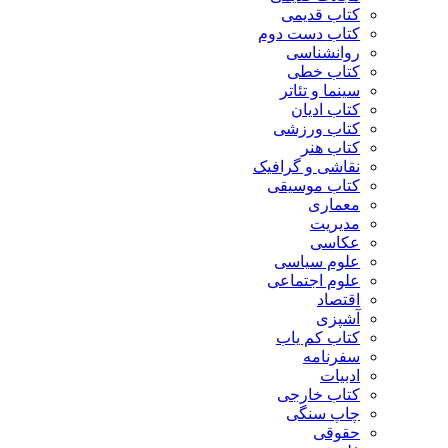
کتاب قدیمی
کتاب دست دوم
روانشناسی
کتاب خطی
سینما و تئاتر
کتاب ادیان
کتاب ورزشی
کتاب هنر
نقاشی و گرافیک
کتاب موسیقی
معماری
مدیریت
عکاسی
علوم سیاسی
علوم اجتماعی
اقتصاد
آشپزی
کتاب کم یاب
سفرنامه
ادبیات
کتاب خارجی
چاپ سنگی
حقوقی