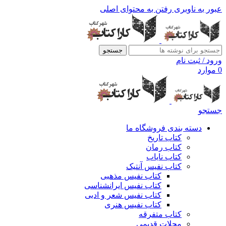
عبور به ناوبری
رفتن به محتوای اصلی
جستجو
ورود / ثبت نام
0
موارد
جستجو
دسته بندی فروشگاه ما
کتاب تاریخ
کتاب رمان
کتاب نایاب
کتاب نفیس آنتیک
کتاب نفیس مذهبی
کتاب نفیس ایرانشناسی
کتاب نفیس شعر و ادبی
کتاب نفیس هنری
کتاب متفرقه
مجلات قدیمی