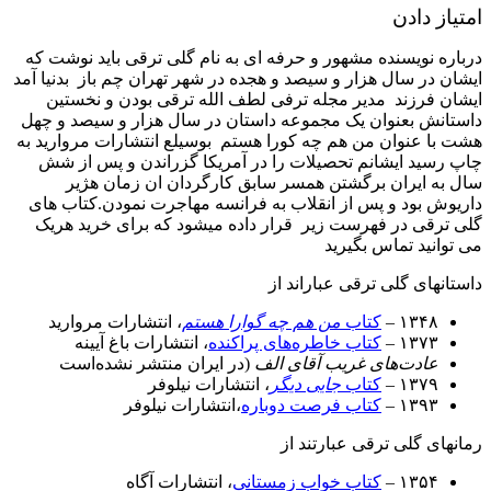
امتیاز دادن
درباره نویسنده مشهور و حرفه ای به نام گلی ترقی باید نوشت که
ایشان در سال هزار و سیصد و هجده در شهر تهران چم باز بدنیا آمد
ایشان فرزند مدیر مجله ترفی لطف الله ترقی بودن و نخستین
داستانش بعنوان یک مجموعه داستان در سال هزار و سیصد و چهل
هشت با عنوان من هم چه کورا هستم بوسیلع انتشارات مروارید به
چاپ رسید ایشانم تحصیلات را در آمریکا گزراندن و پس از شش
سال به ایران برگشتن همسر سابق کارگردان ان زمان هژیر
داریوش بود و پس از انقلاب به فرانسه مهاجرت نمودن.کتاب های
گلی ترقی در فهرست زیر قرار داده میشود که برای خرید هریک
می توانید تماس بگیرید
داستانهای گلی ترقی عباراند از
۱۳۴۸ –
کتاب
من هم چه‌ گوارا هستم
، انتشارات مروارید
۱۳۷۳ –
کتاب خاطره‌های پراکنده
، انتشارات باغ آیینه
عادت‌های غریب آقای الف
(در ایران منتشر نشده‌است
۱۳۷۹ –
کتاب
جایی دیگر
، انتشارات نیلوفر
۱۳۹۳ –
کتاب فرصت دوباره
،انتشارات نیلوفر
رمانهای گلی ترقی عبارتند از
۱۳۵۴ –
کتاب خواب زمستانی
، انتشارات آگاه