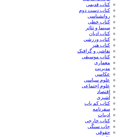
کتاب قدیمی
کتاب دست دوم
روانشناسی
کتاب خطی
سینما و تئاتر
کتاب ادیان
کتاب ورزشی
کتاب هنر
نقاشی و گرافیک
کتاب موسیقی
معماری
مدیریت
عکاسی
علوم سیاسی
علوم اجتماعی
اقتصاد
آشپزی
کتاب کم یاب
سفرنامه
ادبیات
کتاب خارجی
چاپ سنگی
حقوقی