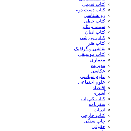
کتاب قدیمی
کتاب دست دوم
روانشناسی
کتاب خطی
سینما و تئاتر
کتاب ادیان
کتاب ورزشی
کتاب هنر
نقاشی و گرافیک
کتاب موسیقی
معماری
مدیریت
عکاسی
علوم سیاسی
علوم اجتماعی
اقتصاد
آشپزی
کتاب کم یاب
سفرنامه
ادبیات
کتاب خارجی
چاپ سنگی
حقوقی