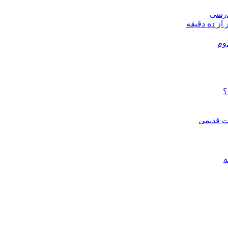
درسی
 از ده دقیقه
وم
؟
ات قدیمی
ه