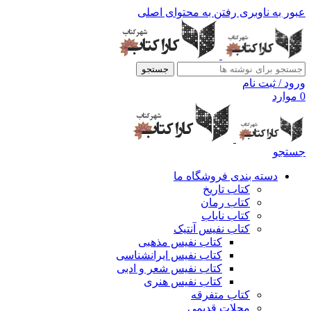
عبور به ناوبری
رفتن به محتوای اصلی
جستجو
ورود / ثبت نام
0
موارد
جستجو
دسته بندی فروشگاه ما
کتاب تاریخ
کتاب رمان
کتاب نایاب
کتاب نفیس آنتیک
کتاب نفیس مذهبی
کتاب نفیس ایرانشناسی
کتاب نفیس شعر و ادبی
کتاب نفیس هنری
کتاب متفرقه
مجلات قدیمی