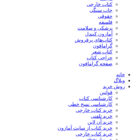
کتاب خارجی
چاپ سنگی
حقوقی
فلسفه
پزشکی و سلامت
آمازون کیندل
کتاب‌های پرفروش
گرامافون
کتاب شعر
حراجی کتاب
صفحه گرامافون
خانه
وبلاگ
روش خرید
قوانین
کارشناسی کتاب
کارشناسی نسخ خطی
خرید کتاب خارجی
خرید تلفنی
خرید آن لاین
خرید کتاب از سایت آمازون
خرید کتاب خارجی
خرید از ebay