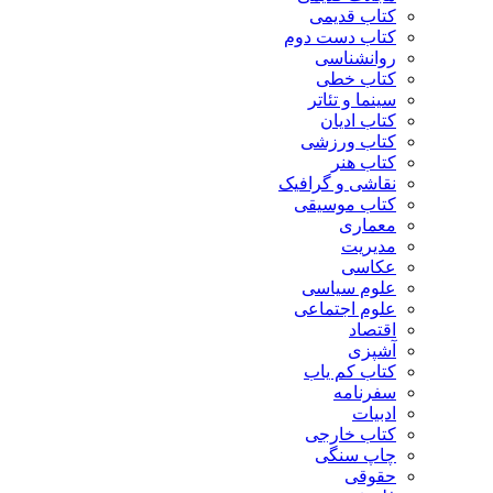
کتاب قدیمی
کتاب دست دوم
روانشناسی
کتاب خطی
سینما و تئاتر
کتاب ادیان
کتاب ورزشی
کتاب هنر
نقاشی و گرافیک
کتاب موسیقی
معماری
مدیریت
عکاسی
علوم سیاسی
علوم اجتماعی
اقتصاد
آشپزی
کتاب کم یاب
سفرنامه
ادبیات
کتاب خارجی
چاپ سنگی
حقوقی