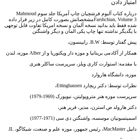
امتیاز دادن
درباره کتاب آلبوم فرشچیان چاپ آمریکا جلد سوم Mahmoud
Farshchian, Volume 3مشخصاتش بصورت کامل در زیر قرار داده
شده فقط باید بدانید نسخه آلمان و نسخه امریکا تفاوت قابل توجهی
با یگدیگر نداشته تنها چاپ یکی المان و دیگر واشنگتن
پیش گفتار توسط: B.W.
رابینسون،
همکار از آکادمی بریتانیا و موزه دار ویکتوریا و از Alber موزه، لندن
با مقدمه: استوارت کاری ویلز، سرپرست ساکلر هنری
موزه، دانشگاه هاروارد
نظرات توسط: دکتر ریچارد Ettinghausen،
سرپرست موزه هنر متروپولیتن، نیویورک (1969-1979)
دکتر هارولد ص استرن، مدیر، فریر هنر،
اسمیتسونیان موسسه، واشنگتن دی سی (1971-1977)
دانیل MacMaster، رئیس جمهور، موزه علم و صنعت، شیکاگو، IL.