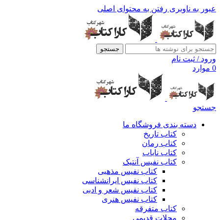
عبور به ناوبری
رفتن به محتوای اصلی
جستجو
ورود / ثبت نام
0
موارد
جستجو
دسته بندی فروشگاه ما
کتاب تاریخ
کتاب رمان
کتاب نایاب
کتاب نفیس آنتیک
کتاب نفیس مذهبی
کتاب نفیس ایرانشناسی
کتاب نفیس شعر و ادبی
کتاب نفیس هنری
کتاب متفرقه
مجلات قدیمی