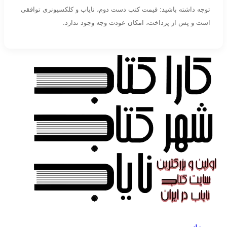
توجه داشته باشید: قیمت کتب دست دوم، نایاب و کلکسیونری توافقی
است و پس از پرداخت، امکان عودت وجه وجود ندارد.