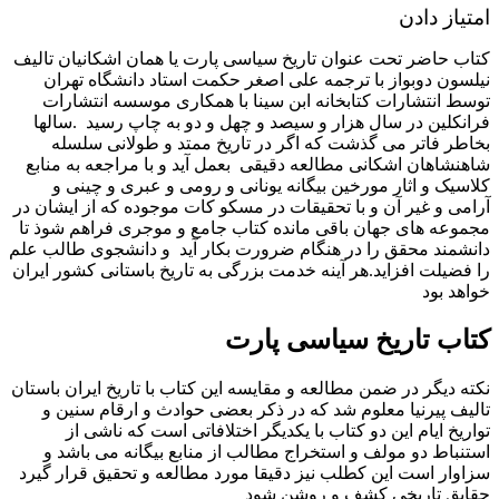
امتیاز دادن
کتاب حاضر تحت عنوان تاریخ سیاسی پارت یا همان اشکانیان تالیف
نیلسون دوبواز با ترجمه علی اصغر حکمت استاد دانشگاه تهران
توسط انتشارات کتابخانه ابن سینا با همکاری موسسه انتشارات
فرانکلین در سال هزار و سیصد و چهل و دو به چاپ رسید .سالها
بخاطر فاتر می گذشت که اگر در تاریخ ممتد و طولانی سلسله
شاهنشاهان اشکانی مطالعه دقیقی بعمل آید و با مراجعه به منابع
کلاسیک و اثار مورخین بیگانه یونانی و رومی و عبری و چینی و
آرامی و غیر آن و با تحقیقات در مسکو کات موجوده که از ایشان در
مجموعه های جهان باقی مانده کتاب جامع و موجری فراهم شوذ تا
دانشمند محقق را در هنگام ضرورت بکار آید و دانشجوی طالب علم
را فضیلت افزاید.هر آینه خدمت بزرگی به تاریخ باستانی کشور ایران
خواهد بود
کتاب تاریخ سیاسی پارت
نکته دیگر در ضمن مطالعه و مقایسه این کتاب با تاریخ ایران باستان
تالیف پیرنیا معلوم شد که در ذکر بعضی حوادث و ارقام سنین و
تواریخ ایام این دو کتاب با یکدیگر اختلافاتی است که ناشی از
استنباط دو مولف و استخراج مطالب از منابع بیگانه می باشد و
سزاوار است این کطلب نیز دقیقا مورد مطالعه و تحقیق قرار گیرد
حقایق تاریخی کشف و روشن شود