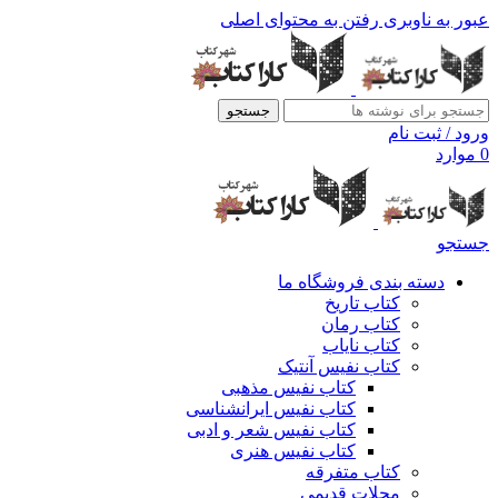
عبور به ناوبری
رفتن به محتوای اصلی
جستجو
ورود / ثبت نام
0
موارد
جستجو
دسته بندی فروشگاه ما
کتاب تاریخ
کتاب رمان
کتاب نایاب
کتاب نفیس آنتیک
کتاب نفیس مذهبی
کتاب نفیس ایرانشناسی
کتاب نفیس شعر و ادبی
کتاب نفیس هنری
کتاب متفرقه
مجلات قدیمی