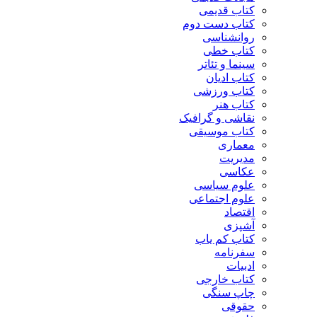
کتاب قدیمی
کتاب دست دوم
روانشناسی
کتاب خطی
سینما و تئاتر
کتاب ادیان
کتاب ورزشی
کتاب هنر
نقاشی و گرافیک
کتاب موسیقی
معماری
مدیریت
عکاسی
علوم سیاسی
علوم اجتماعی
اقتصاد
آشپزی
کتاب کم یاب
سفرنامه
ادبیات
کتاب خارجی
چاپ سنگی
حقوقی