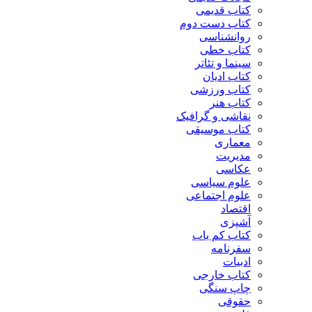
کتاب قدیمی
کتاب دست دوم
روانشناسی
کتاب خطی
سینما و تئاتر
کتاب ادیان
کتاب ورزشی
کتاب هنر
نقاشی و گرافیک
کتاب موسیقی
معماری
مدیریت
عکاسی
علوم سیاسی
علوم اجتماعی
اقتصاد
آشپزی
کتاب کم یاب
سفرنامه
ادبیات
کتاب خارجی
چاپ سنگی
حقوقی