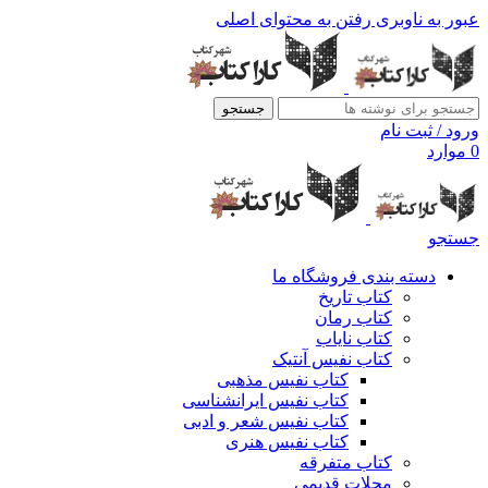
عبور به ناوبری
رفتن به محتوای اصلی
جستجو
ورود / ثبت نام
0
موارد
جستجو
دسته بندی فروشگاه ما
کتاب تاریخ
کتاب رمان
کتاب نایاب
کتاب نفیس آنتیک
کتاب نفیس مذهبی
کتاب نفیس ایرانشناسی
کتاب نفیس شعر و ادبی
کتاب نفیس هنری
کتاب متفرقه
مجلات قدیمی