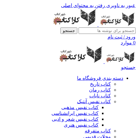
عبور به ناوبری
رفتن به محتوای اصلی
جستجو
ورود / ثبت نام
0
موارد
جستجو
دسته بندی فروشگاه ما
کتاب تاریخ
کتاب رمان
کتاب نایاب
کتاب نفیس آنتیک
کتاب نفیس مذهبی
کتاب نفیس ایرانشناسی
کتاب نفیس شعر و ادبی
کتاب نفیس هنری
کتاب متفرقه
مجلات قدیمی