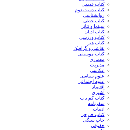
کتاب قدیمی
کتاب دست دوم
روانشناسی
کتاب خطی
سینما و تئاتر
کتاب ادیان
کتاب ورزشی
کتاب هنر
نقاشی و گرافیک
کتاب موسیقی
معماری
مدیریت
عکاسی
علوم سیاسی
علوم اجتماعی
اقتصاد
آشپزی
کتاب کم یاب
سفرنامه
ادبیات
کتاب خارجی
چاپ سنگی
حقوقی