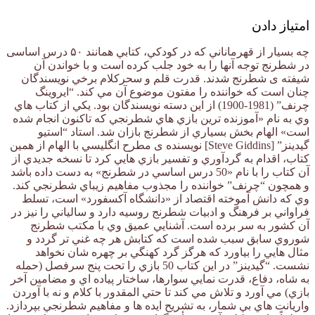
امتیاز دادن
چه بسيار از قهرماناني كه در كودكي، كتابي همانند ۵۰ درس اساسی
در شطرنج توجه آنها را به خود جلب كرده است و با خواندن آن
شيفته ی شطرنج شدند. قدرت قلم و سحركلام برخي نويسندگان
چنان است كه خواننده را مفتون موضوع آن مي‏ كند. “ايروينگ
چرنف” (1981-1900) از اين دسته نويسندگان بود. يكي از كتاب هاي
وي به نام «آموزنده ‏ترين بازي هاي شطرنجي كه تاكنون انجام شده
است» الهام ‏بخش بسياري از شطرنج بازان شد. استاد “استيو
گيدينز” [Steve Giddins] نويسنده ی مطرح انگليسي با الهام از همين
كتاب، اقدام به گردآوري و تفسير بازي هايي كرد تا نسخه جديدي از
آن كتاب را با نام «50 درس اساسي در شطرنج» به دست داده باشد
و همچون “چرنف” خواننده را مجذوب مفاهيم زيباي شطرنجي كند.
وي كه دانش آموخته اقتصاد از «دانشگاه آكسفورد» است، تسلط
فراواني بر فرهنگ و ادبيات شطرنج روسيه دارد و سالياني را نيز در
آن كشور به سر برده است. آشنايي عميق وي با مكتب شطرنج
شوروي سابق سبب شده است كه كتابش هر چه غني ‏تر گردد و
مثال ‏هايي را بياورد كه هرگز گرد كهنگي بر چهره‏ شان نخواهد
نشست. “گيدينز” در اين كتاب 50 بازي را تحت پنج سرفصل (حمله
به شاه، دفاع، قدرت‏ نمايي سوارها، ساختار پياده‏ اي و مضامين آخر
بازي) مي ‏آورد و تلاش مي‏ كند تا حتي ‏المقدور با كلام و نه با آوردن
واريانت هاي بي‏ شمار، به تشريح ايده ‏ها و مفاهيم شطرنجي بپردازد.