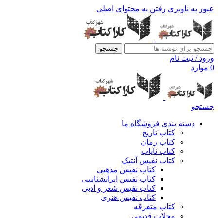
عبور به ناوبری
رفتن به محتوای اصلی
جستجو
ورود / ثبت نام
0
موارد
جستجو
دسته بندی فروشگاه ما
کتاب تاریخ
کتاب رمان
کتاب نایاب
کتاب نفیس آنتیک
کتاب نفیس مذهبی
کتاب نفیس ایرانشناسی
کتاب نفیس شعر و ادبی
کتاب نفیس هنری
کتاب متفرقه
مجلات قدیمی