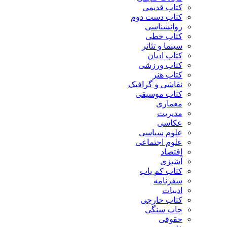
کتاب قدیمی
کتاب دست دوم
روانشناسی
کتاب خطی
سینما و تئاتر
کتاب ادیان
کتاب ورزشی
کتاب هنر
نقاشی و گرافیک
کتاب موسیقی
معماری
مدیریت
عکاسی
علوم سیاسی
علوم اجتماعی
اقتصاد
آشپزی
کتاب کم یاب
سفرنامه
ادبیات
کتاب خارجی
چاپ سنگی
حقوقی