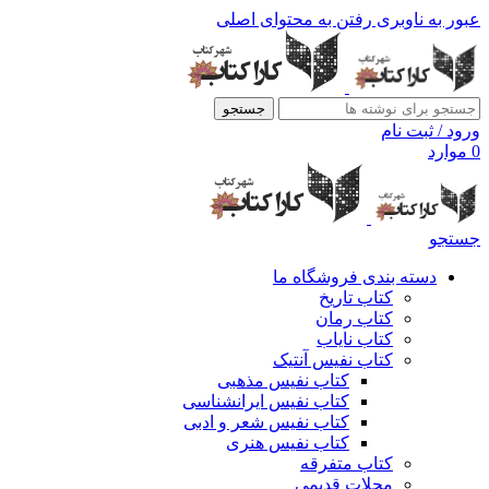
عبور به ناوبری
رفتن به محتوای اصلی
جستجو
ورود / ثبت نام
0
موارد
جستجو
دسته بندی فروشگاه ما
کتاب تاریخ
کتاب رمان
کتاب نایاب
کتاب نفیس آنتیک
کتاب نفیس مذهبی
کتاب نفیس ایرانشناسی
کتاب نفیس شعر و ادبی
کتاب نفیس هنری
کتاب متفرقه
مجلات قدیمی