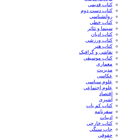
کتاب قدیمی
کتاب دست دوم
روانشناسی
کتاب خطی
سینما و تئاتر
کتاب ادیان
کتاب ورزشی
کتاب هنر
نقاشی و گرافیک
کتاب موسیقی
معماری
مدیریت
عکاسی
علوم سیاسی
علوم اجتماعی
اقتصاد
آشپزی
کتاب کم یاب
سفرنامه
ادبیات
کتاب خارجی
چاپ سنگی
حقوقی