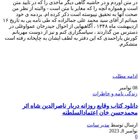
در متن آوردم و در حاشیه گاهی دیگر مآخذی را که در تأیید متن
است و همواره آنچه را که مغایر با متن است - والبته از نظر من
صحت آنها به تحقیق نپیوسته است ذکر کرده ام. بردمه ی خود
میدانم از آقای سید محمد علی جمالزاده که طی نامه یی به تاریخ ۱۶
اردیبهشت ماه ۱۳۴۸ ، آگاهیهایی از احوال حیدرخان عمواوغلی در
دسترس من گذاردند ، سپاسگزاری کنم و نیز از دوست مهربانم
کورش یاراحمدی که این دفتر به لطف ایشان به چاپخانه رفته است
متشکرم.
ادامه مطلب
08
نوامبر
زندگی نامه و خاطرات
دانلود کتاب وقایع روزانه دربار ناصرالدین شاه اثر
محمدحسن خان اعتمادالسلطنه
ارسال توسط
مدیر سایت
نوامبر 8, 2023
0