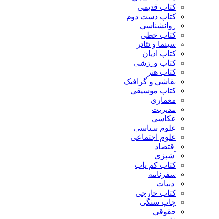
کتاب قدیمی
کتاب دست دوم
روانشناسی
کتاب خطی
سینما و تئاتر
کتاب ادیان
کتاب ورزشی
کتاب هنر
نقاشی و گرافیک
کتاب موسیقی
معماری
مدیریت
عکاسی
علوم سیاسی
علوم اجتماعی
اقتصاد
آشپزی
کتاب کم یاب
سفرنامه
ادبیات
کتاب خارجی
چاپ سنگی
حقوقی