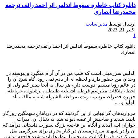
دانلود کتاب خاطره سقوط اندلس اثر احمد رائف ترجمه
محمدرضا انصاری
ارسال توسط
مدیر سایت
اکتبر 21, 2023
1
دانلود کتاب خاطره سقوط اندلس اثر احمد رائف ترجمه محمدرضا
انصاری
الدلس سرزمینی است که قلب من در آن آرام میگیرد و پیوسته در
وجدان من حضور دارد و لحظه ای از یادم نمی رود. گاه شبح آن را
در عالم رؤیا میبینم. دوست دارم هر سال به آنجا سفر کنم ولی از
لحظه ملاقات میترسم قرطبه اشبیلیه طلیطله، برشلوله، غرناطه،
جزیره خضراء، مرسیه، رنده ،مرقطه الشبوله شلب، مالقه، بلد
الوليد و ....
مرواریدهای گرانبهایی از این گردنبند که در دریاهای سهمگین روزگار
ناپدید شدند و صاحبش از غصه دیوانه شد. به دنبال آن، میراث
خواران ایله آمدند و آنگاه این فاجعه بزرگ بصورت داستانی درآمد که
آن را در شبهای سرد زمستان در کنار بخاری برای سرگرمی نقل
می کردند. قرنها گذشت و سختی از نظرها ناپدید شده فاجعه اندلس