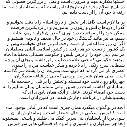
خشتها بگذارند مهم و ضروری است و یکی از بزرگترین فصولی که
در تاریخ اسلام وجود دارد تاریخ اندلس است که متأسفانه از دست ما
رفته یا خود آن را از دست داده ایم.
بر ما لازم است لااقل این بخش از تاریخ اسلام را با دقت بخوانیم و
گذر از دریاهای آتش و زیتون را بیاموزیم و در نزدیکترین فرصت
ممکن خود را از موقعیت درد آوری که در آن قرار داریم، نجات
دهیم، ما نیز مانند گذشتگان خود در حال ضعف و نابودی هستیم و
اگر آن روز تنها اندلس از دست رفت امروز خدای نخواسته بیش از
یک کشور از دست خواهد رفت. در کشور اسلامی آلبانی مسلمانان
مراسم دینی خود را از ترس پلیس و حکومت قشتالی مخفیانه انجام
میدهند حکومتی که حتی علامت صلیب را برداشته و بجای آن پرچم
شیطانی سرخ رنگی را بالا برده و منکر خداست مردم را بسوی
عصری باز می گرداند که قرنهاست بشریت آن را پشت سر گذاشته
است. یعنی همان عصر بت پرستی که بنی در قیافه ستمگران،
چهارزانو روی تخت خود نشسته و تختش را بر تلی از جمجمه های
مسلمانان گذاشته است در همین آلبانی مسلمانان پیمان تسلیم را به
دست خود امضاء کردند، غافل از آنکه همان نابودی ای که
پیشینیانشان در غرناطه دچارش شدند، در کمین آنان است.
آنچه در یوگلاوی میگذرد همان چیزی است که در آلبانی بوجود آمده
است ! قبرس اسلامی در حال احتضار است و زمامدارش از آن
سوی دریا از پادشاهان بنی سرین کمک می طلبند و پاسخی نمیشنوند
آنجا جز سوگواری و دلسوزی و اندوه که قشتالی ها پر سر قبرس