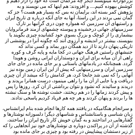
بزرگوارانه مینویسند دیگر چه مرگمان است که خود را آزار دهیم و
کوشش بیهوده کنیم.... و افزودند: هم اینها که می نویسند و به
پژوهش کمر بسته اند، برایمان نه بس که بسیار هم هست؟ جز که
گمان نمی بردند در این راستا، آنها به جای آنکه درباره ی تاریخ ایران
و راستیهای آن سرزمین که همواره چون دری گرانبها بر تارک
سرزمینهای جهانی درخشیده و پیوسته چشمهای آزمند فرمانروایان
بیشماری را از کوچک و بزرگ بسوی خود کشانیده چیزی بگویند یا
بنویسند، بیشتر در اندیشه و آرزوی آنند که چگونه آنرا در پوششی از
تاریکی پنهان دارند تا از دید همگان دور بماند و کسی نداند که
جنبشهای راستین فرهنگ جهانی در کجا مایه و پایه گرف و کوره
راهی از آن میانه برای ایران و دوستداران ایرانی روشن و هویدا
گردد. همچنانکه در یادمانهای باستانی و بر جای مانده در جای جای
سرزمین ایران و سرزمینهایی که پیش از این ایران زمین بوده نیز
آنهایی را که نمی شد جابجا کرد، هر کدامش را که میشد از آن چیزی
دریافت و یا جایی از آن ما را راهی مینمود، درست همانرا بریدند و
دریدند و سائیدند که نشود و نتوان برداشتی از آن کرد. روزها را پس
و پیش کردند زمانها را در هم ریختند، خشت نوشته ها و سنگ نبشته
ها را بردند و پنهان کردند و هر چه هم فریاد کردیم پاسخی ندادند.
و سرانجام هنگامیکه در یافتند همه کارها انجام شده بنام ایرانشناس،
زبان شناسی و باستانشناس و شناسهای دیگر! دلسوزانه نوشتارها و
گفتارهایی در انداختند و به گمان خویش کار تاریخ ایران را ساختند،
گذشته از آن در پراکندن دوباره ی نوشتارهای خود نیز آنجاهایی را که
از زیر دستشان پیشاپیش در رفته بود و چیزی بر جای مانده بود