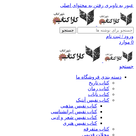
عبور به ناوبری
رفتن به محتوای اصلی
جستجو
ورود / ثبت نام
0
موارد
جستجو
دسته بندی فروشگاه ما
کتاب تاریخ
کتاب رمان
کتاب نایاب
کتاب نفیس آنتیک
کتاب نفیس مذهبی
کتاب نفیس ایرانشناسی
کتاب نفیس شعر و ادبی
کتاب نفیس هنری
کتاب متفرقه
مجلات قدیمی