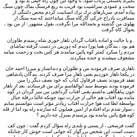
بگیرند پاسنگی پرتاب شود، با وجود این چون راه خیلی بد بود و
سخت و عمودی سراشیب بود قریب به ربع فرسنگ بماك چون سنگ
پیاده آمدم، سربازهای ترك ترك انسانيت کردم محض دلتنگی از
مسافرت بادراج خرکی گارگاه سنگ میانداختند که سه سنگ از
پهلوی من گذشته و بحمدالله مرا نگرفت، بقول مشهور : از من بود ،
بجوال کاه گرفت
. و با حالت و اماده بافتاب گردان ناهار خوری شاه رسیدم طاوزان
هم بود ، بندگان هما پورا دیدم که دوربین در دست گرفته تماشای
مردم را میکرد کمتر کوه پائین میآمدند هر کس بخت و زحمت میامد
مشعوف میشدند و خنده میکردند.
ناهاری صرف فرمودند من و طلوزان و دندانساز و میرزا احمد خان
در یکجا ناهار خوردیم یعنی ناهار مرا صرف کردند. بندگان پادشاهی
تفقد فرمودند نصف قرقاول کباب که خود نصف دیگر را مین
فرموده بودند بتوسط سید ابوالقاسم برای من فرستادند. بعد از ناهار
جون پناهگاهی نداشتم یعنی آفتاب گردانچی من سر گردان در گوه
مانده بود آفتاب هم خالی از حرارت نبود چونکه غالبا درقلة جبال
بواسطة لطاعت هوا حرارت آفتاب زیادتر مؤثر است نتوانستم بمانم
، سوار شدم براه افتادم از امین همایون که سازنده راه بود اما از قله
کوه هیچ پائین نیامده بود پرسیدم بمنزل چه داریم ؟
گفت فرسخی ، از پستی و بلندی راه سؤال کردم گفت : چون کف
دست است. این شخص بزرگوار که جوانی است خوش کار چنانکه