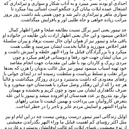
اجدادی او بودند بسر میبرد و به آداب شکار و سواری و تیراندازی که
اشتغال عمده ایلات بیابان گرد جنگجو است آشنائی پیدا میکرد تا
سواری ماهر و تیراندازی دلیر شد و چون همتی بلند داشت روز بروز
مراتب زیاده خواهی و جاه طلبی اور و بافزایش میگذاشت.
جد تیمور یعنی امیر برگل نسبت بطایفه صلحا و فقرا اظهار کمال
اخلاص مینمود و این حال یعنی اظهار ارادت باین طایفه در خانواده او
باقی ماند و تیمور نیز از همان اوان حال نسبت بزهاد و پیران سلسلهٔ
فقر اخلاص میورزید و غالباً بخدمت ایشان میرسید و طلب همت
میکرد و با بزرگزادگان قبایل ما وراء النهر خلطه و آمیزش داشت و
در میان ایشان جهت خود رفقا و دوستانی فراهم میکرد و چون
مردی زیرک و کاردان بود با طی این مقدمات جهت انجام مقاصد
خود تهیه اسباب مینمود تیمور نیز مثل غالب بدویان را هزن که بعدها
براثر تغلب و تسلط بریاست و سلطنت رسیده اند در ابتدای جوانی با
رفقای معدودی که داشت بدستبرد و دزدی روزگار میگذاشت و غالباً
هر چه را که از این رهگذر وصل میکرد با همدستان خود میخورد و یا
صرف نگاهداری ایشان می نمود و چون کریم و بخشنده و مهمان
نواز بود بتدریج بر عدد همدستان او افزوده میشد و تیمور با این عله
بتعرض کاروانیان می پرداخت و بهمین کیفیت تا مدتی راههای
ماوراء الشهر و آسایش مردم عابر و تاجر را در خطر انداخت.
اوایل زندگانی امیر تیمور درست روشن نیست چه در این ایام او نیز
مثل اکثر رؤسای کم اهمیت قبایل ما وراء النهر بگذراندن معیشتی
از نوع معیشت رؤسای ایلات که غالب اوقاتشان بدستبرد و غارت و