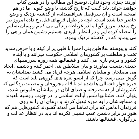
آوردند چیزی وجود ندارد. توضیح این مطالب را در همین کتاب
خواهید خواند. باید گفت که تاریخ گذشته با وضع کنونی ما در هم
آمیخته است و آن سرفصل شرافتمندانه، از گذشته نزدیک و وضع
حاضر جدا شده است. آنچه در طول قرنهای قبل رخ داده امروز نیز
رخ میدهد امروز گویا ما در غرناطه زندگی می کنیم و پیمان تسلیم
را امضاء کرده ایم و در انتظار نابودی .هستیم دشمن همان راهی را
می پیماید که در گذشته نزدیک پیمود.
کنند و پیوسته سلاطین بنی احمرا با قلبی پر از کینه و با حرص شدید
تخت و سلطنت پر کشورهای اسلامی حکومت میرانند و با آینده
کشور و مردم بازی می کنند و قشقالیها همه روزه سرزمینهای
جدیدی بدست میآورند و بیان سلاطین بنی احمر کینه و دشمنی ایجاد
می مصلحان و مبلغان اسلامی هرچه فریاد می کشند صدایشان به
گوش نمی رسد، چرا که از آنسو نعره های گروهی بلند است که
جیره خوار قشتالی ها شده اند تا لاله مجروحان و مصیبت زدگانی که
کشورشان از دست رفته و صدای اذان در میانشان خاموش شده،
پنهان کنند. قشتانیها شش ایالت اسلامی را در جنوب روسیه بلعیدند
و مساجدشان را به موزه تبدیل کردند و درهای آن را به روی
فرزندان اندلس که برای تماشا می آمدند گشودند کشورهایی هم که
هنوز در برابر دشمن عقب نشینی نکرده اند باید در انتظار عدالت و
بزرگواری قشتالیها باشند.