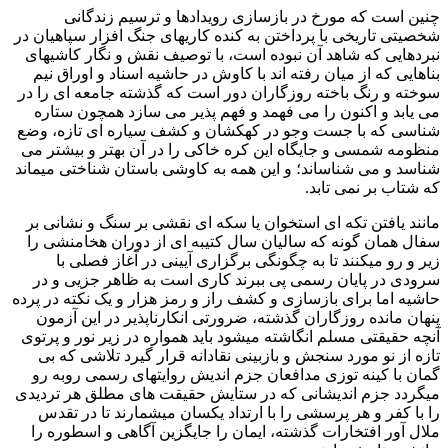
چنین است که مورخ در بازسازی رویدادها و ترسیم زندگانی
شخصیتی تاریخی با پرداختن به کنده کاریهای جنگ افزار سپاهیان در
نبردهایی که شاهد آن نبوده است، با توصیف نقش و نگار کاشیهای
بناهایی که از میان رفته اند با کاوش در حاشیه اسناد و اوراق نیم
سوخته و رنگ باخته روزگاران دور است که گذشته جامعه ای را در
می یابد و اکنون را می فهمد و فهم پذیر می سازد همچون ستاره
شناسی که با جست وجو در کهکشان و کشف سیاره ای تازه، وضع
منظومه شمسی و جایگاه این کره خاکی را در آن بهتر و بیشتر می
شناسد و می شناساند؛ و این همه به کاوشی باستان شناختی میماند
که شتاب بر نمی تابد.
مانند یافتن تکه ای استخوان یا سکه ای نقشی بر سنگ و نشانی بر
سفال همان گونه که سالیان سال کتیبه ای از دوران هخامنشی را
زیر و رو میکنند تا به چگونگی برگزاری آیینی در آغاز فصلی با
سرودی در پایان رسمی پی ببرند کاری است به ظاهر جزیی و در
حاشیه اما برای بازسازی و کشف راز و رمز هزار و یک نکته در پرده
پنهان مانده روزگاران گذشته، ضرورتی انکارناپذیر در این آزمون
آنچه حقیقتی مسلم انگاشته میشود باید همواره در زیر نور و پرتوی
تازه از نو مورد سنجش و بازبینی نقادانه قرار گیرد تلاشی که بی
گمان با کینه توزی مدافعان جزم اندیش روایتهای رسمی روبه رو
میگردد جزم اندیشانی که در ستایش حقیقت های مطلق هر تردیدی
را با کفر و هر پرسشی را با ارتداد یکسان میشمارند تا در تقدس
ملال آور افتخارات گذشته، ایمان را جایگزین آگاهی و اسطوره را