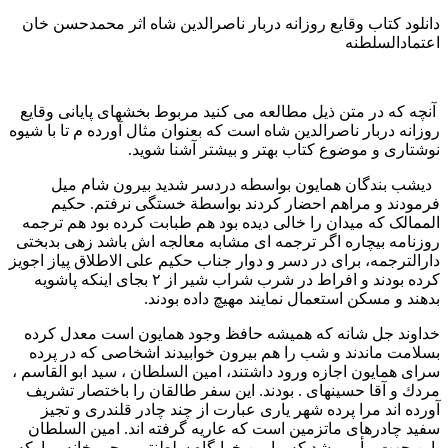
دانلود کتاب وقایع روزانه دربار ناصرالدین شاه اثر محمدحسن خان
اعتمادالسلطنه
آنچه که در متن ذیل مطالعه می کنید مربوط بخشهای پایانی وقایع
روزانه دربار ناصرالدین شاه است که بعنوان مثال آورده م تا با شیوه
نوشتاری و موضوع کتاب بهتر و بیشتر آشنا شوید.
دیشب بندگان همایون بواسطه دردسر شدید بیرون شام میل
فرمودند و مراهم احضار کردند بواسطة خستگی نرفتم. حكيم
الممالک که میدان را خالی دیده بود هم طبابت کرده بود هم ترجمه
روزنامه بیچاره اگر ترجمه ای مشابه معالجه اش باشد زهی بدبختی
دارالترجمه، برای در دسر و دوار جناب حكيم على الاطلاق پیاز اجویز
کرده بودند و افراط در شرب شراب شیر از ۲ بجای اینکه پاشویه
بدهند و مسکن استعمال نمایند مهیچ داده بودند.
خداوند جل شانه که همیشه حافظ وجود همایون است معدل کرده
بسلامت ماندند و شب را هم بیرون خوابیدند اشخاصی که در پرده
سرای همایون اجازه ورود داشتند، امین السلطان ، سید ابو القاسم ،
مردك و آقا حسینهای . بودند. این سفر طالقان را باختصار تشریف
آورده اند مرا پرده شهر یاری عبارت از چند چادر قلندری و تجیز
سفید چادرهای ماتزمین است که عاریه گرفته اند. امین السلطان
باین جهت مأمور شد که ما بین خوابگاه سلطنتی و حرمخانه مبارکه