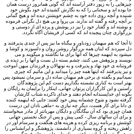
چیزهایی را به زیور دفتر آراسته اند که گوتی همانروز درست همان
جا بوده اند و سخنانی را که به نگارش کشیده اند خود بگوش خود
شنیده و آنچه روی داده خود به چشم خویشتن دیده اند و هیچ گمانی
بر آنچه رفته و گفته اند ندارند. بی پروا و بی هیچ دل نگرانی فرموده
و نوشته اند و گفتار خود را نیز در پوشش و پرده ای از دوستی و
بزرگواری چنان پیچیده اند که کسی از فریشان آگاه نگردد.
تا آنجا که هم میهمان زودباور و بیگناه ما نیز پس از چندی پذیرفتند و
دل سپردند که اینان همه بزرگوار روشن روان و دلسوزند و کوشا و
میشود به اینهمه چیزها که آنها برای ما نگاشته و میگویند و می
نویسند و پژوهش می کنند، چشم بسته دل بست و آنها را بر دیده ی
فروتنانه ی خود نهاد و پذیرفت و به نونهالان و فرزندان میهن آموخت
و نیز پذیرفتند که اینها همه چیز را میدانند و این مائیم که چیزی
نمیدانیم و بگفته ی برخی هم میهنان ساده دل و سرمان نمیشود پس
بهتر است به کناری نشسته بگذاریم دست کم این پژوهندگان
راستین و این کارگزاران پرتوان جهانی، اینکار را برایمان به رایگان و
بگونه ای خداپسندانه انجام دهند و خدای ناکرده شتاب کارشان
گرفته نشود و شوخ چشمانه پیش خود گفتند: جایی که اینهمه کننده
ی دانا برای کار هست، دیگر چه نیازی به «ماهی نادان این درست
همان چیزی بود که آن بیگانگان و دایگان مهربانتر از مادر میخواستند
و برای آن سالهای سال - کمی پیش و پس از جنگ نخستین جهانی
کوشش و برنامه ریزی کرده و هزینه های هنگفت و سرسام آور در
راهش ریخته و گروه بسیاری از دانشمند، پژوهشگر و ایرانشناس را
در هر گوشه ای آماده ساخته و بنام دارمغان به جان فرهنگ و