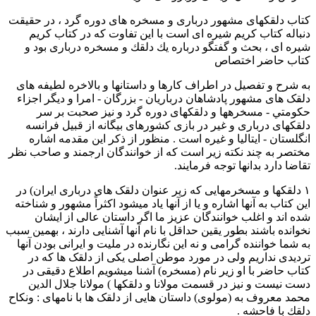
كتاب دلقکهای مشهور درباری و مسخره های دوره گرد ، در حقیقت
دنباله کتاب کریم شیره ای است با این تفاوت که در کتاب کریم
شیره ای ، بحث و گفتگو درباره يك دلقك و مسخره درباری بود و
کتاب حاضر اختصاص
به شرح و تفصیل در اطراف کارها و داستانها و بالاخره لطیفه های
دلقک های مشهور پادشاهان درباریان - بزرگان - امرا و دیگر اجزاء
حكومتي - مسخرهها و دلقکهای دوره گرد و نیز صحبت بر سر
دلقکهای درباری و غیر در بازی کشورهای بیگانه از قبیل فرانسه
انگلستان - ایتالیا و غیره است . منظور از ذکر این مقدمه اشاره
مختصر به چند نکته زیر است که از خوانندگان ارجمند و صاحب نظر
تقاضا دارد بدانها توجه فرمایند.
۱ دلقکها و مسخرمهایی که زیر عنوان دلقک های درباری ایران) در
این کتاب به آنها اشاره و یا از آنها یاد میشود اکثراً مشهور و شناخته
شده اند و اغلب خوانندگان عزیز ما اگر داستان عالی از ایشان
نخوانده باشند بطور یقین حداقل با نام آنها آشنایی دارند ، بهمین سبب
به شما خواننده گرامی و نه این نگارنده در ملیت و ایرانی بودن آنها
تردیدی نداریم ولی در مورد موطن اصلی یکی از دلقک ها که در
کتاب حاضر با او زیر نام (مسخره) آشنا میشویم اطلاع دقیقی در
دست نیست و نیز در قسمت مولانا و دلقكها ) مولانا جلال الدین
محمد معروف به (مولوی) داستان هایی از دلقک ها با نامهای : ونكاح
دلقك با فاحشه .