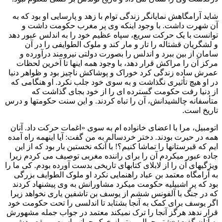
شاید آرامگاهش نمایانگر زندگی توام با زهد و پارسایی او بود که به
آن شهرت داشت. با وجود اینکه وی پر مغرب حکومت داشت و
توانست با یک حرکت سریع، سپاه عظیم خود را به اندلس عبور دهد
و لشگریان قشتاله را تار و مار کند و ملوک الطوایفی را در آن
سامان از بین ببرد و اندلس را بصورت دولتی نیرومند درآورده و
مرکز آن را مراکش قرار دهد، با وجود همه اینها تا آخرین لحظات
عمرش ساده زندگی کرد خوراک و پوشاکش ناچیز بود و ظواهر دنیا
در او هیچ تأثیری نگذاشت و به سوی خود جلب نکرد. او هنگامی که
از دنیا رفت حکومت گسترده ای را از خود بجای گذاشت که
متأسفانه چالشیدانش، آن را تباه کردند. و این سنت حکومتها و درس
تاریخ است.
اتومبیل، مرا با اعضای خانواده ام به سوی «اغمات حرکت داد. آنان
همه در حیرت بودند. دختر خردسالم به من گفت: آیا اینهمه راه آمده
ایم که قبرستانها را تماشا کنیم؟! با آنکه نخستین بار بود که از این
جاده عبور میکردم آن را برای راننده مغربی توصیف می کردم زیرا
ویژگیهای آن را از لابلای کتابهای تاریخی بدست آورده بودم. کی ما را
به آرامگاه معتمد بن عباد راهنمایی نکرد او ملوک الطوایف بزرگی
بود که پر اشبیلیه حکومت میکرد مشاورانش به وی پیشنهاد کردند
که در جنگ با آلفونس ششم از یوسف بن تاشفین یاری نخواهد زیرا
اگر یوسف برای کمک به آنجا بشتابد تا اندلسی را تحت حکومت خود
قرار ندهد هرگز آنجا را ترک نمیکند معتمد در جواب جمله مشهورش
به آنان گفت: «شتر چرالی بهتر از خوک چرانی است و مقصودش