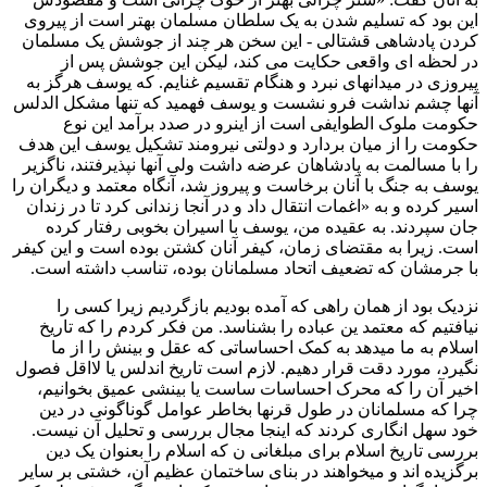
این بود که تسلیم شدن به یک سلطان مسلمان بهتر است از پیروی
کردن پادشاهی قشتالی - این سخن هر چند از جوشش یک مسلمان
در لحظه ای واقعی حکایت می کند، لیکن این جوشش پس از
پیروزی در میدانهای نبرد و هنگام تقسیم غنایم. که یوسف هرگز به
آنها چشم نداشت فرو نشست و یوسف فهمید که تنها مشکل الدلس
حکومت ملوک الطوایفی است از اینرو در صدد برآمد این نوع
حکومت را از میان بردارد و دولتی نیرومند تشکیل یوسف این هدف
را با مسالمت به پادشاهان عرضه داشت ولی آنها نپذیرفتند، ناگزیر
یوسف به جنگ با آنان برخاست و پیروز شد، آنگاه معتمد و دیگران را
اسیر کرده و به «اغمات انتقال داد و در آنجا زندانی کرد تا در زندان
جان سپردند. به عقيده من، یوسف با اسیران بخوبی رفتار کرده
است. زیرا به مقتضای زمان، کیفر آنان کشتن بوده است و این کیفر
با جرمشان که تضعیف اتحاد مسلمانان بوده، تناسب داشته است.
نزدیک بود از همان راهی که آمده بودیم بازگردیم زیرا کسی را
نیافتیم که معتمد ین عباده را بشناسد. من فکر کردم را که تاریخ
اسلام به ما میدهد به کمک احساساتی که عقل و بینش را از ما
نگیرد، مورد دقت قرار دهیم. لازم است تاریخ اندلس یا لااقل فصول
اخیر آن را که محرک احساسات ساست یا بینشی عمیق بخوانیم،
چرا که مسلمانان در طول قرنها بخاطر عوامل گوناگونی در دین
خود سهل انگاری کردند که اینجا مجال بررسی و تحلیل آن نیست.
بررسی تاریخ اسلام برای مبلغانی ن که اسلام را بعنوان یک دین
برگزیده اند و میخواهند در بنای ساختمان عظیم آن، خشتی بر سایر