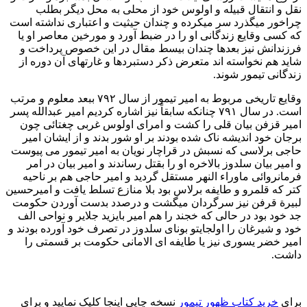
نقل و انتقال قبیله و اولوس خود از محلی به محل دیگر بطلب
چراخور میگذرد سر میکرده و چندان حیثیت و اعتباری نداشته است
که کسی وقایع زندگانی او را در ضبط آورد و مورخین معاصر او یا
فرزندانش نیز بعدها چندان بیسط مقال در این خصوص پرداخت و
شاید هم نخواسته اند متعرض ذکر دستبردها و غارتهای آن دوره از
زندگانی تیمور شوند.
وقایع تاریخی مربوط به امیر تیمور از سال ۷۹۲ ببعد معلوم و مرتب
است. در سال ۷۹۱ چنانکه سابقاً نیز اشاره کردیم امیر عبدالله پسر
امیر قزفن بیان قلی را کشت و امرای اولوس غربی چغتائی چون
برجان خود اندیشه ناک شده بودند بر او شور بدند و از ایشان امیر
حاجی برلاسی که نسبش در قراچار نویان به امیر تیمور می پیوست
و امیر بیان سلدوز بالاخره او را بقتل رساندند و امیر بیان در امر
فرمانروائی ماوراء النهر مستقل گردید و امیر حاجی هم بر ناحیه
کتر که قلمرو و طایفه برلاس بود بلا منازع تسلط یافت و امیرحسین
لبيرة قرفن نیز سرگردان میگشت و درصدد بدست آوردن حکومت
جد خود بود در حالی که خجند را هم امیر بایزید جلایر و نواحی الف
خود و شیرغان را اولجایتو بونای سلدوز در تصرف خود آورده بودند و
امیر خضر یسوری نیز یا طایفه ای الامانی حکومت بر قسمتی را
داشت.
برای
خرید کتاب ظهور تیمور
نسخه چاپی اینجا کلیک نمایید و برای