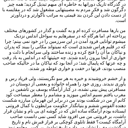
در گذرگاه تاریک دورانها به خاطره ای مبهم تبدیل گردید؛ همه چیز
دگرگون شد و فکر مردم به مصیبتهایی مشغول شد که در مقایسه با
از دست دادن این گردن بند قیمتی به مراتب ناگوارتر و دردآورتر
است.
من بارها مسافرت کرده ام و به گشت و گذار در کشورهای مختلف
پرداخته ام. اما هرگاه که در سفرهایم به سواحل اندلس نزدیک
میشوم توانایی فرود آمدن در این سرزمین را در خود نمی بینم؛ چرا
که در قلبم هراس شدیدی است که نمیتواند مکانی را ببیند که پدران
و نیاکان ما آن را فتح کرده و زنده ساختند ولی سرانجام با ذلت و
خواری از آنجا بیرون رانده شدند. چه حیثیتها که در اندلس به باد رفت
و چه عزتها که پایمال شد؛ در آنجا بود که نیاکان ما در حالیکه صاحب
منصب بودند، قرنها در خفت و خواری غوطه ور شدند.
و از خشم خروشیدند و خیره به هر سو نگریستند، ولی فریاد رس و
یاوری ندیدند. روزی خود را همراه خانواده و بعضی از دوستان در
مسافرتی پیش بینی نشده، در کنار آرامگاه یوسف بن تاشفین در
مغرب یافتم نسیم اندلس میوزید و مشامم را معطر میساخت کود
کانم از من در شگفت بودند من در برابر این قهرمان مبارزه شکست
دهنده آلفونس ششم و بنیانگذار حکومت مرابطون با کمال فروتنی
ایستاده بودم آرامگاه ساده اش که در گوشه ای بی نام و نشان قرار
داشت، بر فروتنی من می افزود شاید کسی نمی دانست صاحب
آرامگاه کیست؟ فقط تابلوی کوچکی بر فراز قبرش نام و تاریخ
درگذشت وی را نشان می داد و تاریخ تولدش بر کسی معلوم نبود.