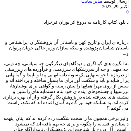
ارسال توسط
مدیر سایت
اکتبر 29, 2023
0
دانلود کتاب کارنامه به دروغ اثر پوران فرخزاد
درباره ی ایران و تاریخ کهن و باستانی آن پژوهشگران ایرانشناس و
باستان شناسان پژوهنده و سکه سازان وزیر خاکی جویان پرتوان
و...
به انگیزه های گوناگون و دیدگاههای دیگرگون چه سیاسی، چه دینی،
چه میهنی و چه از سررشکهای سرزمینی و فرآورده های زیرزمینی
از دیربازه با خواستهایی یک سویه داستانهایی پیدا و ناپیدا و گمانهایی
پر از شاید و باید و شگفت آور برای ما بسیار ساخته و پرداخته اند و
سپس از روی مهرا همانها را پیش زمینه و گواهی برای نوشتارها،
بررسیها و جستجوهای آینده ی خود بنام دستمایه های راستین و
پیشینه های پذیرفته شده در پژوهش بکار گرفته و از آن بهره برداری
کرده اند. بدانسانکه خود نیز گاه به گمان افتاده اند که نکند، راست
می گوئیم!؟
و نیز برخی همچون ما را سخت شگفت زده کرده اند که اینان اینهمه
داستان و افسانه را چگونه و برای چه بهم بافته اند که نمیشود
راست را از دروغ باز شناخت این پژوهشگران نامداراگاه چنان