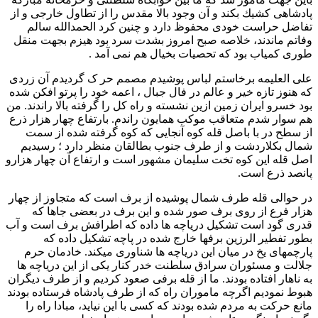
پادشاهی كشيك بكند و آن وجود بالا مقدس را از تطاول خارجی و از
تفاضل حراست خودی محفوظ دارد و چنین کرد الحمدالله سالم
وفاتم ماندند، خلاصه صبح امروز بشدت سرد بود هیزم بجهت منقل
طوری کمیاب بود که تحصیات بخيال هم نمی آمد .
علی العليمه برخاستم لباس پوشیدم مصمم حر ک گردیدم آن زردی
که هنوز تازه خیر و عالم در فال جبال ، اعمه خود را پرتو افکن شده
بود خسرو ایران زمین ازین نشسته و راه کل را گرفته بالا راندند. من
هم سوار شدم متعاقب موکب همایون راندم. بارتفاع چهار هزار ذرع
از سطح در با باصل قله کوه آنجایی که کوه گرفته شده از سمت
شمال بکلاردشت و از طرف جنوب بطالقان منظر دارد ؛ رسیدیم
اصل قله این کوه تخت سلیمان مشهور است و ارتفاع آن چهار هزارو
پانصد ذرع است.
در حوالی قله طرف شمال پوشیده از برف است که متجاوز از چهار
هزار فرع از روی برف صور شده و این برف در بعضی جاها که
قدری گود است تشکیل دریاچه ها داده که اطرافش برف است و آب
بطور تفطير الرزين برفها خارج شده در پاچه تشکیل داده که
پارچمهای یخ در میان این دریاچه ها شناوری میکند. خادمان حرم
جلالت و مسئوران سرادق سلطنت خدر کنار یکی از این دریاچه ها
به ناهار افتاده بودند. ما از قله برفی صعود کردیم و از طرف دیگران
هبوط نمودیم اگرچه ماموران راه که از طرف پادشاه فرستاده بودند
مانع حرکت به مردم شده بودند که کسی با این نیاید، مبادا راه را