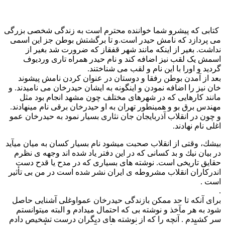
کتابی که پیشرو شما خواننده محترم است به زندگی شخصی بزرگی
می پردازد که نامش حیدر است.و تا برگشتش بوطن جز این اسمی
نداشت. بغیر از اینکه مانند شهر قفقاز که ضرورت شد بغیر از
اسمش یک لقب نیز اضافه کند و نام حیدر همراه تاری وردیوف
گردید و اورا با این نام و لقب می شناختند.
بعد از آمدن بوطن رفقا و دوستان در عنوان کردن نامش پیشوند
خان نیز را اضافه نمودن و اینگونه به ایشان حیدرخان می نامیدند. و
مانند کارهایی که در شهرهای مختلف چون مشهد انجام بود مثل
مهندس برق بو و همینطور تهران به او حیدرخان برقی نام مینهادند.
و چون در انقلاب آذربایجان جان نثاری بسیار نمود به حیدرخان عمو
اغلی نام نهادند.
بيشك، وقتی از انقلاب صحبت میشود نام بسیار کسان به میان میآید
در بيان نيك و بد کسانی که در این دفتر یاد شده اند وجهه ی نظرم
حقایق تاریخی است. نوشته های بسیاری که در مدح یا قدح دست
اندرکاران انقلاب مشروطه ی ایران نشر شده است در من بی تأثیر
است .
.
برای آنکه تا حد ممکن بازندگی حیدرخان عمواوغلی آشنایی حاصل
شود به هر مآخذ و نوشته بی که احتمال میدادم و البته میتوانستم
سر کشیدم . آنچه را که از نوشته های دیگران درست تشخیص دادم