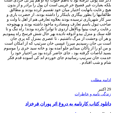
ذکر شد پولی گرفته بود با ناظم خلوت که او هم پیر بی خردی است
بلکه بعبارت غیر فصیح خر غریبی است آن پول را برادر و از بدون
هیچ رعایت بانهایت اختیار میان خود تقسیم کرده بودند و مطالق
طالقانیها را بطور بیگاری باینکار را داشته بودند، از حضرت باری و
سر کار شهریاری ترسیده بودند بعلاوه تعارفی هم از اهل با ولت و
صاحب تبول باسم تعارف ومصادره ماخوذ داشته بودند و بهیچوجه
رعایت رعیت بینوا وبالاهل اردوی تا توانرا نکرده بودند! راه تنگ و تا
قله سنك و منزل بیدو آذوقه نادیده بهر حال شش فرسخ راه پیمودیم
و هر آن وحشت از مرگ داشتیم ، تا عصری بمنزل که پری جان
است بی جان رسیدیم میرزا عیسی خان سرتیپ که از امکان است
و من او را از پاکان میدانم جلو آمده بود و خانه سید خری را موسوم
بسید اباصات گرفته بود ، جای حاضر کرده بود بی اختیار خود را
خدمت خان سرتیپ رسانیدم جای خوردم اند کی آسوده قدم فکر
شام و شب افتادم .
ادامه مطلب
29
اکتبر
زندگی نامه و خاطرات
دانلود کتاب کارنامه به دروغ اثر پوران فرخزاد