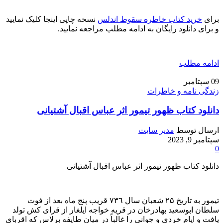
برای
خرید کتاب خاطره سقوط اندلس
نسخه چاپی اینجا کلیک نمایید
و برای دانلود رایگان به ادامه مطلب مراجعه نمایید.
ادامه مطلب
09
سپتامبر
زندگی نامه و خاطرات
دانلود کتاب ظهور تیمور اثر عباس اقبال آشتیانی
ارسال توسط
مدیر سایت
سپتامبر 9, 2023
0
دانلود کتاب ظهور تیمور اثر عباس اقبال آشتیانی
تیمور به تاریخ ۲۵ شعبان سال ٧٣٦ قریب پنج ماه بعد از فوت
سلطان ابوسعید بهادرخان در قریه خواجه ایلغار از قرای کش تولد
یافت و ایام خردی و جوانی را غالباً در میان طایفه برلاس که اقربای