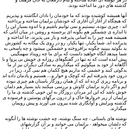
گذشته های دور ما انداخته بودند.
آنها همیشه کوشیده بودند که ما خودمان را نادان انگاشته و بپذیریم
که هیچگاه از آغاز آن آغازی که خودشان برایمان ساخته و پرداخته
اند - چیزی نبوده، نیستیم و نمی توانیم باشیم و با اندوه بسیار این را
تا اندازه ی چشمگیر هم بگونه ای برجسته و روشن در میان آنانی که
همیشه همه چیز را به آسانی پذیرفته و باز می پذیرند، جا انداخته و
پذیرانده اند. شما یکبار، تنها یکبار، رو در روی یک بیگانه به کشورش
بد بگوئید ببینید چگونه برافروخته و خشمگین میشود و چه پاسخی به
شما میدهد آنگاه خواهید دانست که برای ما چه رویداد سهمگینی
پیش آمده است که نه تنها در گفتگوهای روزانه ی خویش بی پروا و نا
آگاهانه از خود بد میگوئیم که میگذاریم به سادگی دیگران نیز از ما
بدگوئی کنند و خشمی که نداریم هیچ ککمان هم نمی گزد. زیرا در
درون خود پذیرفته ایم که کوچک و خوار و.... هستیم و یادمان داده اند
و برنامه ریزی کرده اند که از همان روزگار باستان هم چیزی نبوده
ایم و اگر دارند برایمان کاوش و بررسی میکنند باید بسیار هم دلمان
خوش باشد که این ابر مردان ،روزگار به این خوبی گذشته ی ما را
برایمان از زیر خروارها خاک و از درون برگهای پوستین و فرسوده ی
گذشته ویرایش و آوانگاری شده بیرون می آورند و پیش رویمان
میگذارند.
نوشته های باستانی - چه سنگ نوشته، چه خشت نوشته ها را آنگونه
که دلشان میخواهد - برایمان می خوانند و بر آن گزارشهای